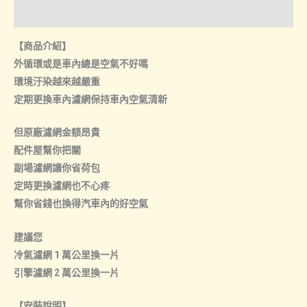
諮詢管道-門市取貨
【商品介紹】
外循環或是車內總是空氣不好嗎
環境汙染越來越嚴重
定期更換車內濾網保持車內空氣清新
但原廠濾網金額昂貴
配件屋幫你把關
副場濾網讓你省荷包
定時更換濾網也不心疼
幫你省錢也換得汽車內的好空氣
建議您
冷氣濾網 1 萬公里換一片
引擎濾網 2 萬公里換一片
【安裝說明】