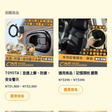
品
到
NT$260
有
相關商品
多
種
款
式。
可
在
產
品
頁
面
TOYOTA｜怠速上鎖、防搶、
通用商品｜記憶頭枕 腰靠
選
安全警示
價
NT$
290
–
NT$
390
格
擇
價
NT$
1,800
–
NT$
3,000
此
範
選擇規格
格
圍：
選
此
產
範
NT$290
選擇規格
圍：
項
產
品
到
NT$1,800
NT$390
品
有
到
NT$3,000