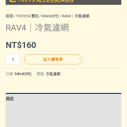
首頁
/
TOYOTA 豐田
/
RAV4(5代)
/ RAV4｜冷氣濾網
RAV4｜冷氣濾網
NT$
160
RAV4
加入購物車
｜
冷
分類:
RAV4(5代)
標籤:
冷氣濾網
氣
濾
網
描述
數
量
額外資訊
諮詢管道-線上購買