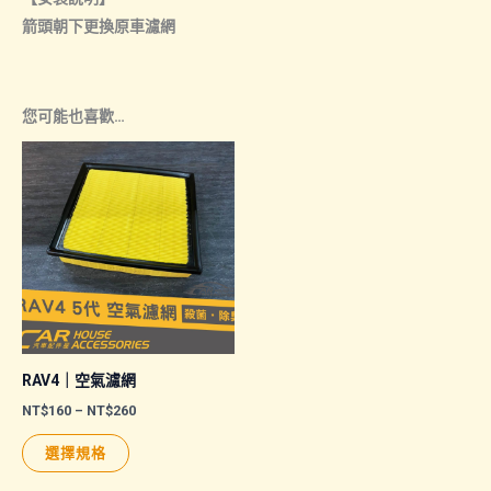
箭頭朝下更換原車濾網
您可能也喜歡…
RAV4｜空氣濾網
價
NT$
160
–
NT$
260
格
此
範
選擇規格
圍：
產
NT$160