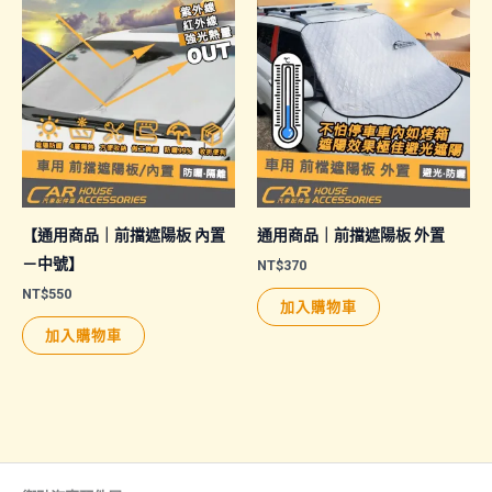
有
多
多
種
種
款
款
式。
式。
可
可
在
在
產
產
品
品
頁
【通用商品｜前擋遮陽板 內置
通用商品｜前擋遮陽板 外置
頁
面
－中號】
NT$
370
面
選
NT$
550
加入購物車
選
擇
加入購物車
擇
選
選
項
項