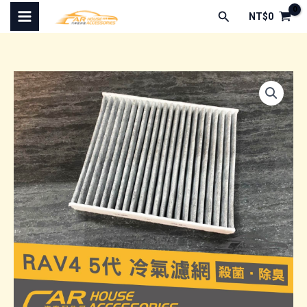
跳
搜
NT$
0
至
尋
主
要
內
容