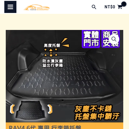
跳
搜
NT$
0
至
尋
主
要
內
容