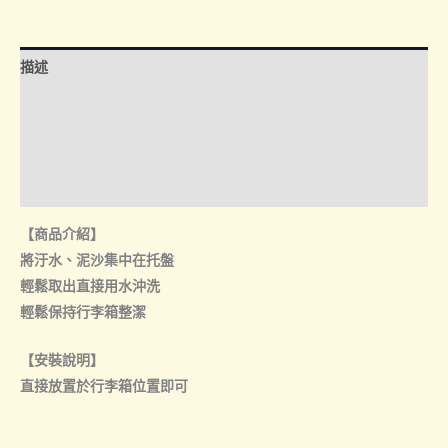
｜
行
李
描述
箱
托
額外資訊
盤
諮詢管道-線上購買
數
量
諮詢管道-門市取貨
【商品介紹】
將汙水、泥沙集中在托盤
輕鬆取出直接用水沖洗
輕鬆保持行李箱整潔
【安裝說明】
直接放置於行李箱位置即可