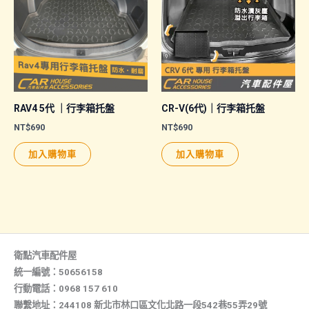
款
式。
可
在
產
品
RAV4 5代 ｜行李箱托盤
CR-V(6代)｜行李箱托盤
頁
NT$
690
NT$
690
面
加入購物車
加入購物車
選
擇
選
項
衛點汽車配件屋
統一編號：50656158
行動電話：0968 157 610
聯繫地址：244108 新北市林口區文化北路一段542巷55弄29號