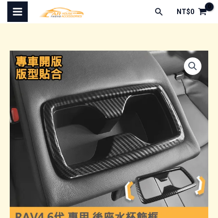
跳
搜
NT$
0
至
尋
主
要
內
容