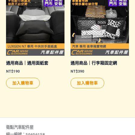
多
種
款
式。
可
在
產
品
通用商品｜通用面紙套
通用商品｜行李箱固定網
頁
NT$
190
NT$
390
面
加入購物車
加入購物車
選
擇
選
項
衛點汽車配件屋
統一編號：50656158