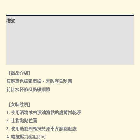
｜
後
座
描述
水
杯
額外資訊
飾
諮詢管道-線上購買
框
數
諮詢管道-門市取貨
量
【商品介紹】
原廠車色樸素單調、無防護易刮傷
前排水杯飾框點綴細節
【安裝說明】
1. 使用酒精或去漬油將黏貼處擦拭乾淨
2. 比對黏貼位置
3. 使用助黏劑輕抹於原車背膠黏貼處
4. 略施壓力黏貼即可