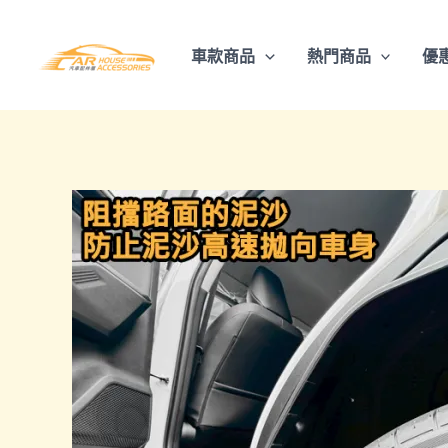
跳
至
車款商品
熱門商品
優
主
要
內
容