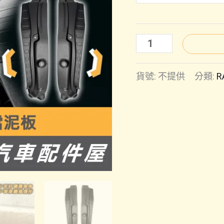
RAV4
6
貨號:
不提供
分類:
R
代
｜
後
輪
拱
擋
泥
板