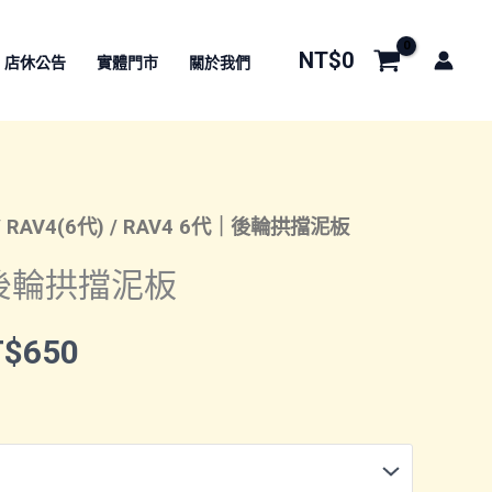
NT$
0
店休公告
實體門市
關於我們
/
RAV4(6代)
/ RAV4 6代｜後輪拱擋泥板
｜後輪拱擋泥板
價
T$
650
格
範