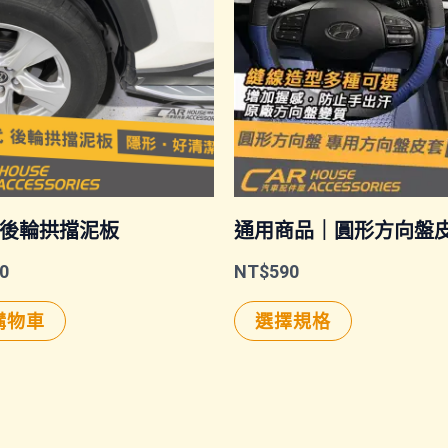
｜後輪拱擋泥板
通用商品｜圓形方向盤
0
NT$
590
此
購物車
選擇規格
產
品
有