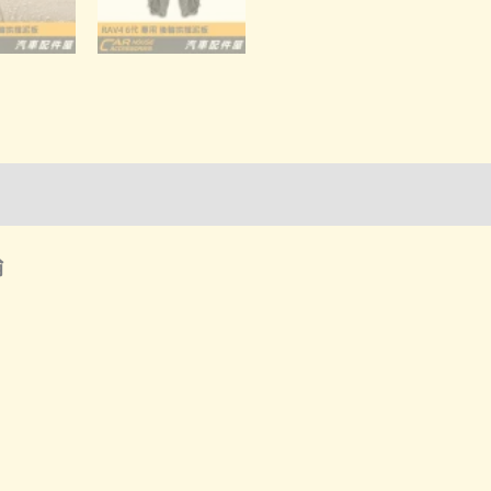
數
量
詢管道-門市取貨
輪