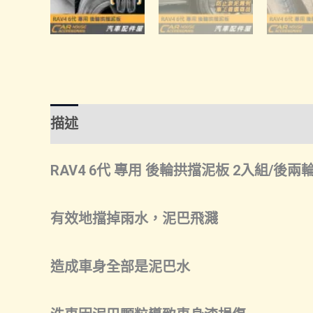
描述
額外資訊
諮詢管道-線上購買
諮
RAV4 6代 專用 後輪拱擋泥板 2入組/後兩
有效地擋掉雨水，泥巴飛濺
造成車身全部是泥巴水