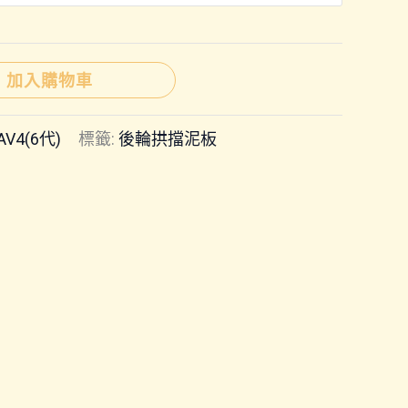
圍：
NT$450
加入購物車
到
AV4(6代)
標籤:
後輪拱擋泥板
NT$650