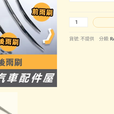
RAV4
6
貨號:
不提供
分類:
R
代
｜
前
雨
刷
後
雨
刷