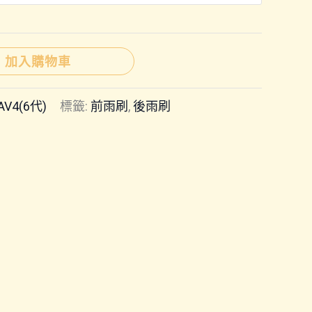
圍：
NT$150
加入購物車
到
AV4(6代)
標籤:
前雨刷
,
後雨刷
NT$300