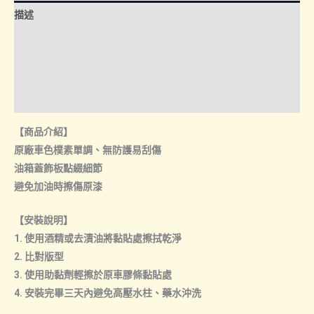
描述
額外資訊
諮詢管道-線上購買
諮詢管道-門市取貨
【商品介紹】
原廠車色樸素單調、無防護易刮傷
油箱蓋飾板點綴細節
避免加油時擦傷原漆
【安裝說明】
1. 使用酒精或去漬油將黏貼處擦拭乾淨
2. 比對版型
3. 使用助黏劑輕擦於原車膠條黏貼處
4. 安裝完畢三天內避免高壓水柱、藥水沖洗