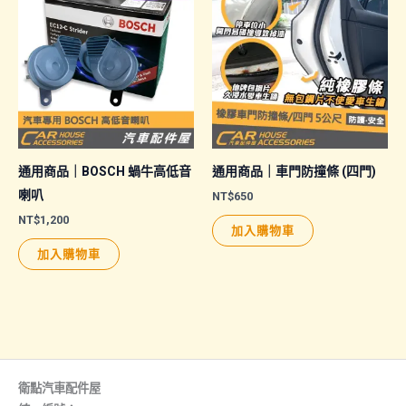
多
種
款
式。
可
在
產
品
通用商品｜BOSCH 蝸牛高低音
通用商品｜車門防撞條 (四門)
頁
喇叭
NT$
650
面
NT$
1,200
加入購物車
選
加入購物車
擇
選
項
衛點汽車配件屋