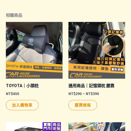
相關商品
TOYOTA｜小頭枕
通用商品｜記憶頭枕 腰靠
價
NT$
450
NT$
290
–
NT$
390
格
此
範
加入購物車
選擇規格
圍：
產
NT$290
品
到
NT$390
有