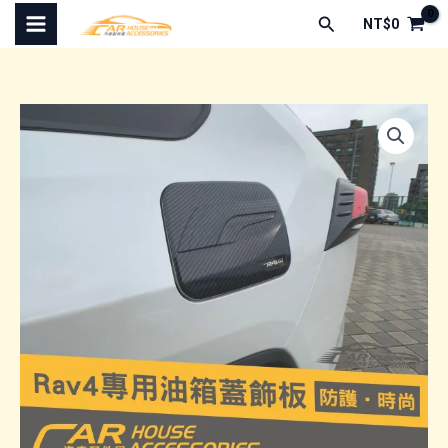
跳
搜
NT$
0
至
尋
主
要
內
容