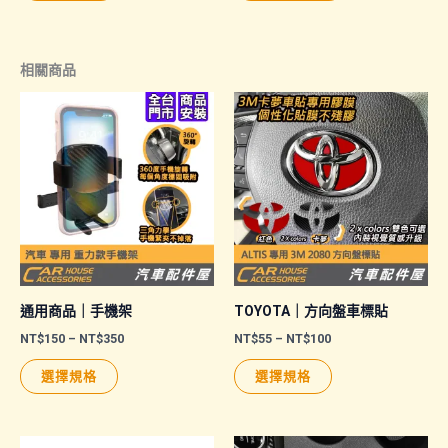
相關商品
通用商品｜手機架
TOYOTA｜方向盤車標貼
價
價
NT$
150
–
NT$
350
NT$
55
–
NT$
100
格
格
此
此
範
範
選擇規格
選擇規格
圍：
圍：
產
產
NT$150
NT$55
品
品
到
到
NT$350
NT$100
有
有