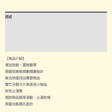
檔
前
置
描述
物
盒
額外資訊
數
諮詢管道-線上購買
量
諮詢管道-門市取貨
【商品介紹】
增加收納、置物整齊
原廠收納無規劃隔層設計
無法快速找出需要物品
幫忙分類卡片與車用小物品
附有止滑墊
預防物品開車滑動、止滑防噪
原廠功能開孔設計