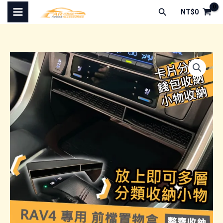
跳
搜
NT$
0
至
尋
主
要
內
容