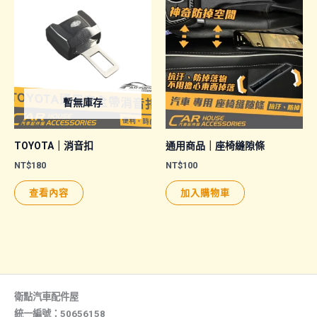
多
多
種
種
款
款
式。
式。
可
可
暫無庫存
在
在
產
產
品
品
TOYOTA｜消音扣
通用商品｜座椅縫隙條
頁
頁
NT$
180
NT$
100
面
面
查看內容
加入購物車
選
選
擇
擇
選
選
項
項
衛點汽車配件屋
統一編號：50656158