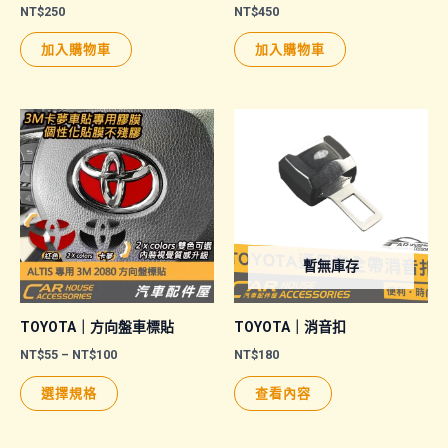
NT$
250
NT$
450
加入購物車
加入購物車
暫無庫存
TOYOTA｜方向盤車標貼
TOYOTA｜消音扣
價
NT$
55
–
NT$
100
NT$
180
格
此
範
選擇規格
查看內容
圍：
產
NT$55
品
到