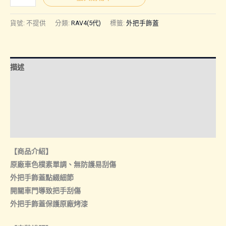
｜
外
貨號:
不提供
分類:
RAV4(5代)
標籤:
外把手飾蓋
把
手
飾
描述
蓋
數
額外資訊
量
諮詢管道-線上購買
諮詢管道-門市取貨
【商品介紹】
原廠車色樸素單調、無防護易刮傷
外把手飾蓋點綴細節
開關車門導致把手刮傷
外把手飾蓋保護原廠烤漆