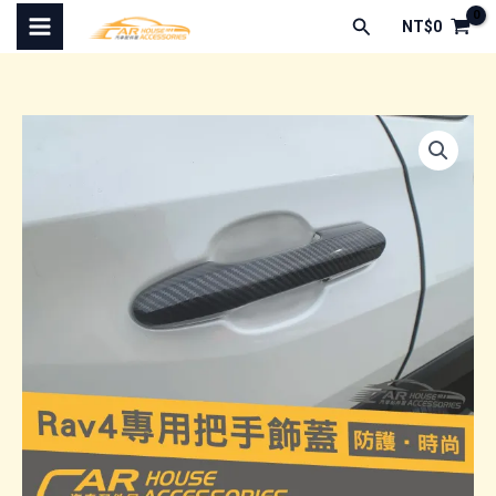
跳
搜
NT$
0
至
尋
主
要
內
容