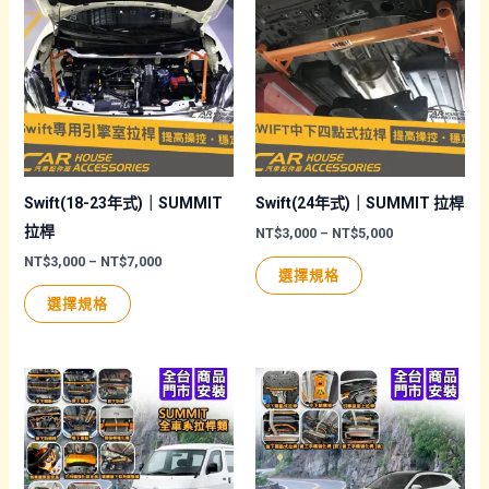
種
多
款
種
式。
款
可
式。
在
可
產
在
品
產
頁
品
Swift(18-23年式)｜SUMMIT
Swift(24年式)｜SUMMIT 拉桿
面
頁
拉桿
價
NT$
3,000
–
NT$
5,000
格
選
面
價
NT$
3,000
–
NT$
7,000
此
範
選擇規格
格
圍：
擇
選
此
產
範
NT$3,000
選擇規格
圍：
選
擇
產
品
到
NT$3,000
NT$5,000
項
選
品
有
到
NT$7,000
項
有
多
多
種
種
款
款
式。