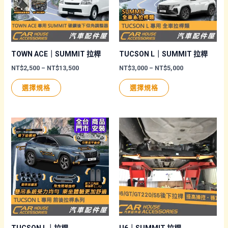
式。
可
可
在
在
產
產
品
品
頁
TOWN ACE｜SUMMIT 拉桿
TUCSON L｜SUMMIT 拉桿
頁
面
價
價
NT$
2,500
–
NT$
13,500
NT$
3,000
–
NT$
5,000
格
格
面
選
此
此
範
範
選擇規格
選擇規格
圍：
圍：
選
擇
產
產
NT$2,500
NT$3,000
擇
選
品
品
到
到
NT$13,500
NT$5,000
選
項
有
有
項
多
多
種
種
款
款
式。
式。
可
可
在
在
產
產
品
品
TUCSON L｜拉桿
U6｜SUMMIT 拉桿