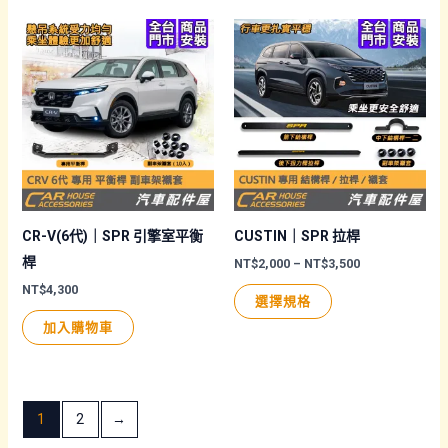
到
到
NT$8,000
NT$6,000
選
選
有
有
項
項
多
多
種
種
款
款
式。
式。
可
可
在
在
產
產
品
品
CR-V(6代)｜SPR 引擎室平衡
CUSTIN｜SPR 拉桿
頁
頁
桿
價
NT$
2,000
–
NT$
3,500
格
面
面
NT$
4,300
此
範
選擇規格
圍：
選
選
產
NT$2,000
加入購物車
擇
擇
品
到
NT$3,500
選
選
有
項
項
多
1
2
→
種
款