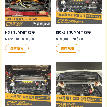
款
式。
式。
可
可
在
在
產
產
品
品
頁
HS｜SUMMIT 拉桿
KICKS｜SUMMIT 拉桿
頁
面
價
價
NT$
2,500
–
NT$
8,500
NT$
5,000
–
NT$
7,000
格
格
面
選
此
此
範
範
選擇規格
選擇規格
圍：
圍：
選
擇
產
產
NT$2,500
NT$5,000
擇
選
品
品
到
到
NT$8,500
NT$7,000
選
項
有
有
項
多
多
種
種
款
款
式。
式。
可
可
在
在