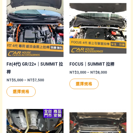
選
項
有
有
項
多
多
種
種
款
款
式。
式。
可
可
在
在
產
產
品
品
Fit(4代) GR/22+｜SUMMIT 拉
FOCUS｜SUMMIT 拉桿
頁
頁
桿
價
NT$
3,000
–
NT$
8,000
格
面
面
價
NT$
5,000
–
NT$
7,500
此
範
選擇規格
格
圍：
選
選
此
產
範
NT$3,000
選擇規格
圍：
擇
擇
產
品
到
NT$5,000
NT$8,000
選
選
品
有
到
NT$7,500
項
項
有
多
多
種
種
款