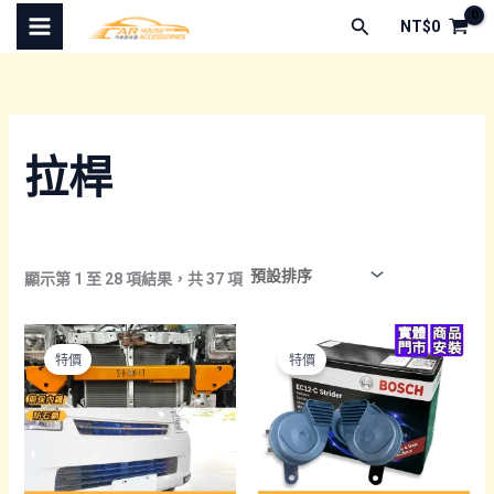
跳
搜
NT$
0
至
尋
主
要
內
容
拉桿
顯示第 1 至 28 項結果，共 37 項
特價
特價