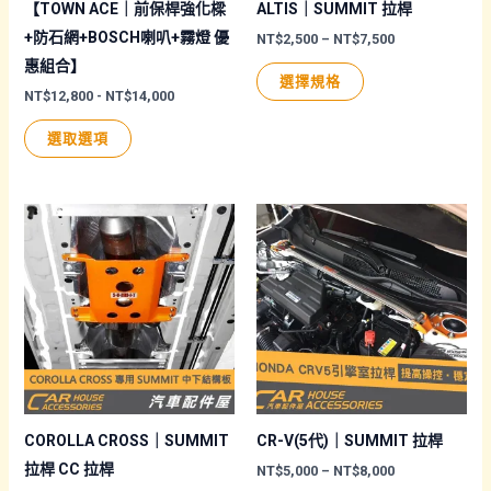
【TOWN ACE｜前保桿強化樑
ALTIS｜SUMMIT 拉桿
+防石網+BOSCH喇叭+霧燈 優
價
NT$
2,500
–
NT$
7,500
格
惠組合】
此
範
選擇規格
圍：
NT$
12,800
-
NT$
14,000
產
NT$2,500
品
到
選取選項
NT$7,500
有
多
種
款
式。
可
在
產
品
頁
面
COROLLA CROSS｜SUMMIT
CR-V(5代)｜SUMMIT 拉桿
選
拉桿 CC 拉桿
價
NT$
5,000
–
NT$
8,000
格