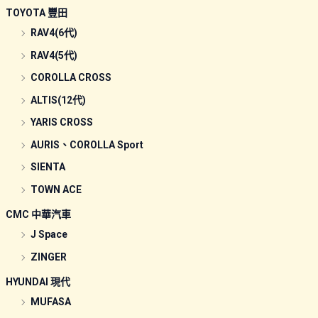
TOYOTA 豐田
RAV4(6代)
RAV4(5代)
COROLLA CROSS
ALTIS(12代)
YARIS CROSS
AURIS、COROLLA Sport
SIENTA
TOWN ACE
CMC 中華汽車
J Space
ZINGER
HYUNDAI 現代
MUFASA