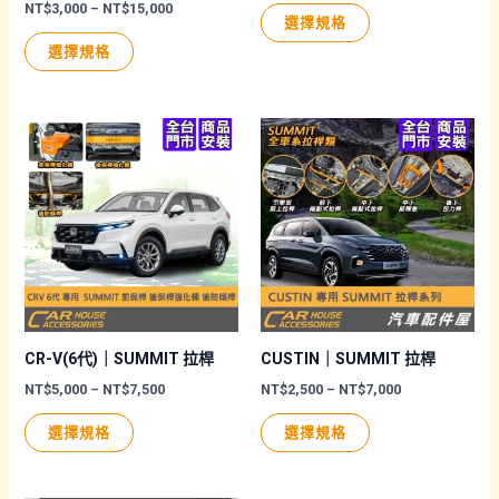
擇
價
NT$
3,000
–
NT$
15,000
此
範
選擇規格
格
圍：
選
此
產
範
NT$5,000
選擇規格
圍：
項
產
品
到
NT$3,000
NT$8,000
品
有
到
NT$15,000
有
多
多
種
種
款
款
式。
式。
可
可
在
在
產
產
品
品
頁
CR-V(6代)｜SUMMIT 拉桿
CUSTIN｜SUMMIT 拉桿
頁
面
價
價
NT$
5,000
–
NT$
7,500
NT$
2,500
–
NT$
7,000
格
格
面
選
此
此
範
範
選擇規格
選擇規格
圍：
圍：
選
擇
產
產
NT$5,000
NT$2,500
擇
選
品
品
到
到
NT$7,500
NT$7,000