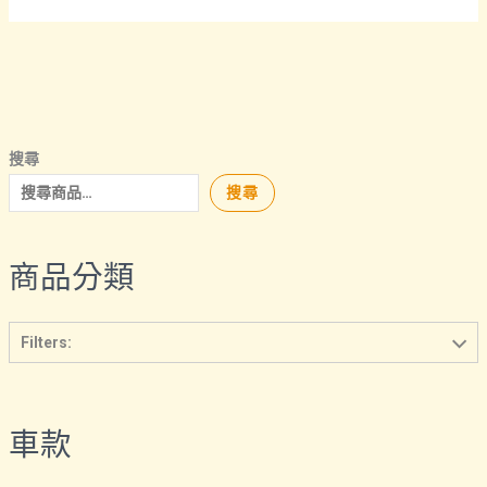
式。
可
在
產
品
搜尋
頁
搜尋
面
選
擇
商品分類
選
項
Filters:
車款