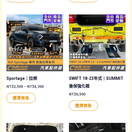
選
選
產
產
NT$5,800
NT$4,500
擇
擇
品
品
到
到
NT$6,500
NT$8,500
選
選
有
有
項
項
多
多
種
種
款
款
式。
式。
可
可
在
在
產
產
品
品
Sportage｜拉桿
SWIFT 18-23年式｜SUMMIT
頁
頁
後保強化樑
價
NT$
2,500
–
NT$
4,300
格
面
面
NT$
6,500
此
範
選擇規格
圍：
選
選
產
此
NT$2,500
選擇規格
擇
擇
品
產
到
NT$4,300
選
選
有
品
項
項
多
有