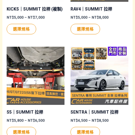
產
產
品
品
KICKS｜SUMMIT 拉桿 (複製)
RAV4｜SUMMIT 拉桿
頁
頁
價
價
NT$
5,000
–
NT$
7,000
NT$
5,000
–
NT$
8,000
格
格
面
面
此
此
範
範
選擇規格
選擇規格
圍：
圍：
選
選
產
產
NT$5,000
NT$5,000
擇
擇
品
品
到
到
NT$7,000
NT$8,000
選
選
有
有
項
項
多
多
種
種
款
款
式。
式。
可
可
在
在
產
產
品
品
S5｜SUMMIT 拉桿
SENTRA｜SUMMIT 拉桿
頁
頁
價
價
NT$
5,800
–
NT$
6,500
NT$
4,500
–
NT$
8,500
格
格
面
面
此
此
範
範
選擇規格
選擇規格
圍：
圍：