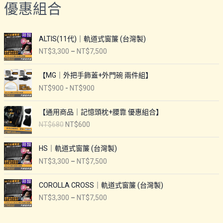
優惠組合
ALTIS(11代)｜軌道式窗簾 (台灣製)
價
NT$
3,300
–
NT$
7,500
格
範
【MG｜外把手飾蓋+外門碗 兩件組】
圍
NT$
900
-
NT$
900
：
N
【通用商品｜記憶頭枕+腰靠 優惠組合】
T
原
目
$
NT$
680
NT$
600
始
前
3
價
價
,
HS｜軌道式窗簾 (台灣製)
格
格
3
價
NT$
3,300
–
NT$
7,500
：
：
0
格
N
N
0
範
COROLLA CROSS｜軌道式窗簾 (台灣製)
T
T
到
圍
$
$
N
價
NT$
3,300
–
NT$
7,500
：
6
6
T
格
N
8
0
$
範