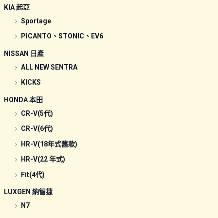
KIA 起亞
Sportage
PICANTO、STONIC、EV6
NISSAN 日產
ALL NEW SENTRA
KICKS
HONDA 本田
CR-V(5代)
CR-V(6代)
HR-V(18年式舊款)
HR-V(22 年式)
Fit(4代)
LUXGEN 納智捷
N7