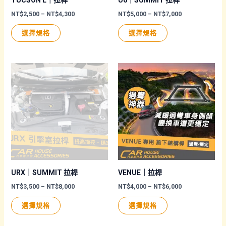
頁
頁
價
價
NT$
2,500
–
NT$
4,300
NT$
5,000
–
NT$
7,000
格
格
面
面
此
此
範
範
選擇規格
選擇規格
圍：
圍：
選
選
產
產
NT$2,500
NT$5,000
擇
擇
品
品
到
到
NT$4,300
NT$7,000
選
選
有
有
項
項
多
多
種
種
款
款
式。
式。
可
可
在
在
產
產
品
品
URX｜SUMMIT 拉桿
VENUE｜拉桿
頁
頁
價
價
NT$
3,500
–
NT$
8,000
NT$
4,000
–
NT$
6,000
格
格
面
面
此
此
範
範
選擇規格
選擇規格
圍：
圍：
選
選
產
產
NT$3,500
NT$4,000
擇
擇
品
品