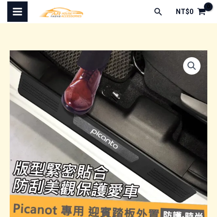
跳
搜
NT$
0
至
尋
主
要
內
容