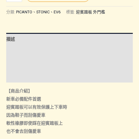
|
迎
分類:
PICANTO、STONIC、EV6
標籤:
迎賓踏板 外門檻
賓
踏
板
描述
外
門
額外資訊
檻
諮詢管道-線上購買
(窄
版)
諮詢管道-門市取貨
數
【商品介紹】
量
新車必備配件首選
迎賓踏板可以有效保護上下車時
因為鞋子而刮傷愛車
軟性橡膠即使踩在迎賓踏板上
也不會去刮傷愛車