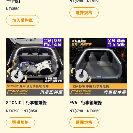
－中號】
價
NT$
290
–
NT$
390
格
NT$
550
此
範
選擇規格
圍：
產
NT$290
加入購物車
品
到
NT$390
有
多
種
款
式。
可
在
產
品
頁
STONIC｜行李箱燈條
EV6｜行李箱燈條
面
價
價
NT$
790
–
NT$
850
NT$
790
–
NT$
850
格
格
選
此
此
範
範
選擇規格
選擇規格
擇
圍：
圍：
產
產
NT$790
NT$790
選