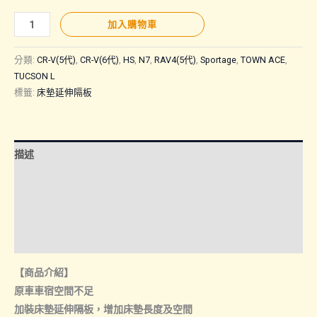
休
加入購物車
旅
車
分類:
CR-V(5代)
,
CR-V(6代)
,
HS
,
N7
,
RAV4(5代)
,
Sportage
,
TOWN ACE
,
｜
TUCSON L
標籤:
床墊延伸隔板
床
墊
延
伸
描述
隔
額外資訊
板
數
諮詢管道-線上購買
量
諮詢管道-門市取貨
【商品介紹】
原車車宿空間不足
加裝床墊延伸隔板，增加床墊長度及空間