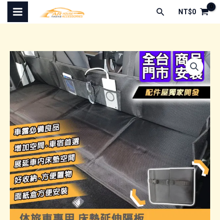
跳
搜
NT$
0
至
尋
主
要
內
容