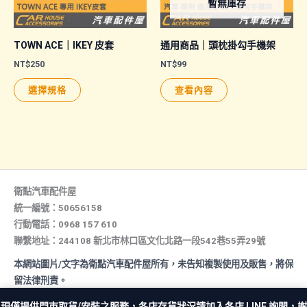
暫無庫存
TOWN ACE｜IKEY 皮套
通用商品｜頭枕掛勾手機架
NT$
250
NT$
99
此
選擇規格
查看內容
產
品
有
多
種
款
衛點汽車配件屋
式。
統一編號：50656158
行動電話：0968 157 610
可
聯繫地址：244108 新北市林口區文化北路一段542巷55弄29號
在
產
本網站圖片/文字為衛點汽車配件屋所有，未告知複製使用及販售，將保
品
留法律刑責。
頁
All rights reserved. Copyright © 2026 汽車配件屋. Powered by 汽
現僅提供門市取貨/安裝之服務，各店存貨狀況請加入各店 LINE 詢問，謝