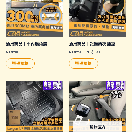
通用商品｜車內廣角鏡
通用商品｜記憶頭枕 腰靠
價
NT$
200
NT$
290
–
NT$
390
格
此
此
範
選擇規格
選擇規格
圍：
產
產
NT$290
品
品
到
NT$390
有
有
多
多
種
種
款
款
式。
式。
可
可
暫無庫存
在
在