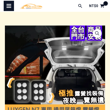
跳
搜
NT$
0
至
尋
主
要
內
容