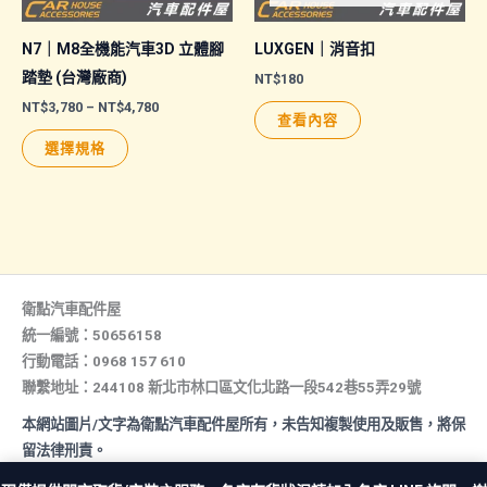
產
產
品
品
N7｜M8全機能汽車3D 立體腳
LUXGEN｜消音扣
頁
頁
踏墊 (台灣廠商)
NT$
180
面
面
價
NT$
3,780
–
NT$
4,780
查看內容
格
選
選
此
範
選擇規格
擇
擇
圍：
產
NT$3,780
選
選
品
到
NT$4,780
項
項
有
多
種
款
衛點汽車配件屋
式。
統一編號：50656158
行動電話：0968 157 610
可
聯繫地址：244108 新北市林口區文化北路一段542巷55弄29號
在
產
本網站圖片/文字為衛點汽車配件屋所有，未告知複製使用及販售，將保
品
留法律刑責。
頁
All rights reserved. Copyright © 2026 汽車配件屋. Powered by 汽