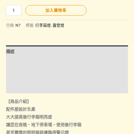
N7
加入購物車
｜
通
分類:
N7
標籤:
行李箱燈
,
露營燈
用
尾
箱
描述
燈、
露
額外資訊
營
諮詢管道-線上購買
燈
數
諮詢管道-門市取貨
量
【商品介紹】
配件屋設計生產
大大提高後行李箱明亮度
讓您在夜晚、地下停車場，使用後行李箱
甚至露營的照明與路邊臨停警示燈