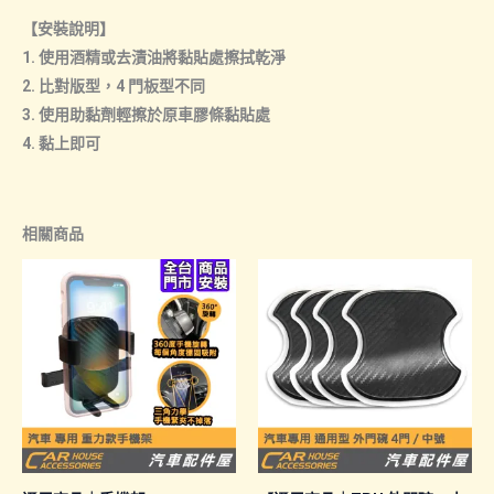
【安裝說明】
1. 使用酒精或去漬油將黏貼處擦拭乾淨
2. 比對版型，4 門板型不同
3. 使用助黏劑輕擦於原車膠條黏貼處
4. 黏上即可
相關商品