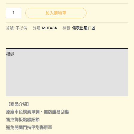
MUFASA
加入購物車
｜
儀
貨號:
不提供
分類:
MUFASA
標籤:
儀表出風口罩
表
台
出
描述
風
口
額外資訊
罩
諮詢管道-線上購買
數
量
諮詢管道-門市取貨
【商品介紹】
原廠車色樸素單調、無防護易刮傷
窗控飾板點綴細節
避免開關門指甲刮傷原車