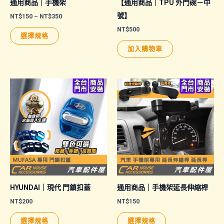
通用商品｜手機架
【通用商品｜TPU 外門碗－中
號】
價
NT$
150
–
NT$
350
格
NT$
500
此
範
選擇規格
圍：
產
NT$150
加入購物車
品
到
NT$350
有
多
種
款
式。
可
在
產
品
頁
HYUNDAI｜現代 門鎖扣蓋
通用商品｜手機架延長伸縮桿
面
NT$
200
NT$
150
選
此
此
選擇規格
選擇規格