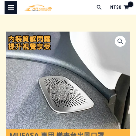
跳
搜
NT$
0
至
尋
主
要
內
容