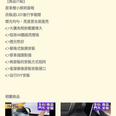
【商品介紹】
原車燈小照明昏暗
改裝成LED後行李箱燈
燈光均勻，亮度更全面提亮
👉大廣角照射範圍增大
👉採用48顆超亮燈珠
👉透光性好
👉替換式無損安裝
👉原車插頭對插
👉與原裝的安裝方式相同
👉直接替換原裝安裝接口
👉自行DIY安裝
相關商品