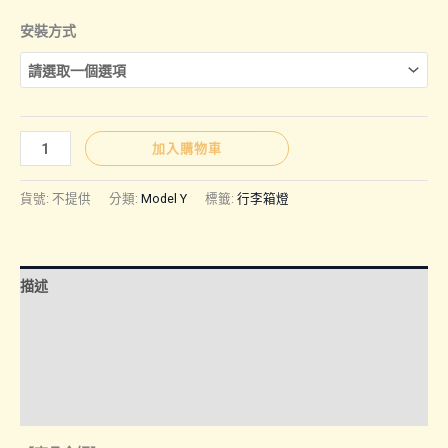
格
安裝方式
範
圍：
MODEL
加入購物車
Y
NT$400
｜
貨號:
不提供
分類:
Model Y
標籤:
行李箱燈
後
行
到
李
描述
箱
NT$500
燈
額外資訊
數
諮詢管道-線上購買
量
諮詢管道-門市取貨