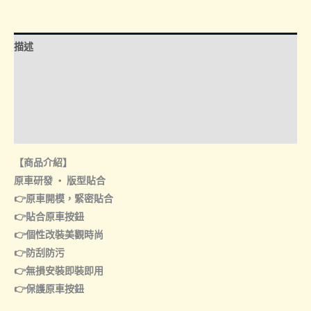
座
椅
調
描述
節
器
額外資訊
按
諮詢管道-線上購買
鈕
數
諮詢管道-門市取貨
量
【商品介紹】
原車研發 ‧ 版型貼合
👉原車開模，緊密貼合
👉貼合原車按鈕
👉個性改裝美觀時尚
👉防刮防污
👉無損安裝即裝即用
👉保護原車按鈕