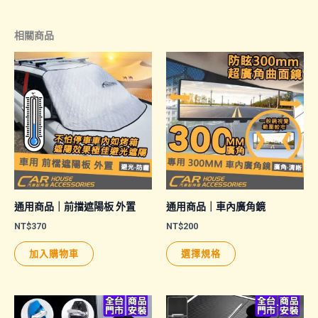
相關商品
通用商品｜前擋遮陽板 外置
通用商品｜車內廣角鏡
NT$
370
NT$
200
此
加入購物車
選擇規格
產
品
有