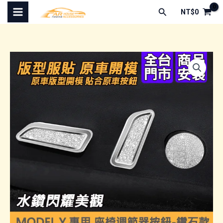
跳
搜
NT$
0
至
尋
主
要
內
容