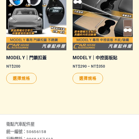
多
種
款
式。
可
在
產
品
MODEL Y｜門鎖扣蓋
MODEL Y｜中控面板貼
頁
價
NT$
200
NT$
290
–
NT$
350
格
面
此
此
範
選擇規格
選擇規格
選
圍：
產
產
NT$290
擇
品
品
到
NT$350
選
有
有
項
多
多
種
種
款
款
衛點汽車配件屋
式。
式。
統一編號：50656158