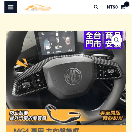
跳
搜
NT$
0
至
尋
主
要
內
容