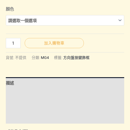
格
顏色
範
圍：
MG4
加入購物車
｜
NT$350
方
貨號:
不提供
分類:
MG4
標籤:
方向盤按鍵飾框
向
盤
到
內
描述
飾
NT$450
板
額外資訊
數
諮詢管道-線上購買
量
諮詢管道-門市取貨