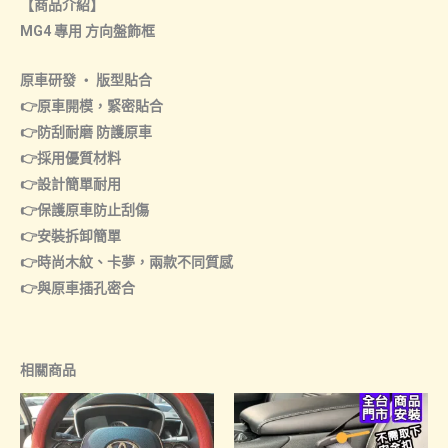
【商品介紹】
MG4 專用 方向盤飾框
原車研發 ‧ 版型貼合
👉原車開模，緊密貼合
👉防刮耐磨 防護原車
👉採用優質材料
👉設計簡單耐用
👉保護原車防止刮傷
👉安裝拆卸簡單
👉時尚木紋、卡夢，兩款不同質感
👉與原車插孔密合
相關商品