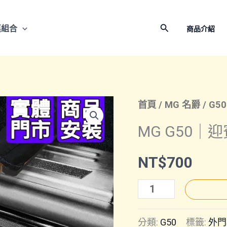
搜
惠組合
商品介紹
尋
首頁
/
MG 名爵
/
G50
MG G50｜
NT$
700
MG
G50
分類:
G50
標籤:
外門
｜