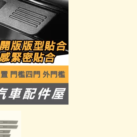
迎
賓
踏
板
外
門
檻
數
量