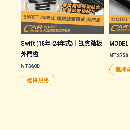
Swift (18年-24年式)｜迎賓踏板
MODE
外門檻
NT$
750
NT$
600
選擇
此
選擇規格
產
品
有
多