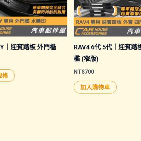
L Y｜迎賓踏板 外門檻
RAV4 6代 5代｜迎賓踏
檻 (窄版)
此
NT$
700
規格
產
加入購物車
品
有
多
種