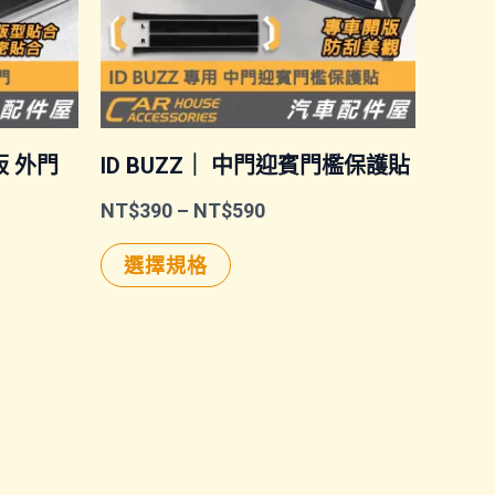
板 外門
ID BUZZ｜ 中門迎賓門檻保護貼
價
NT$
390
–
NT$
590
格
此
範
選擇規格
圍：
產
NT$390
品
到
NT$590
有
多
種