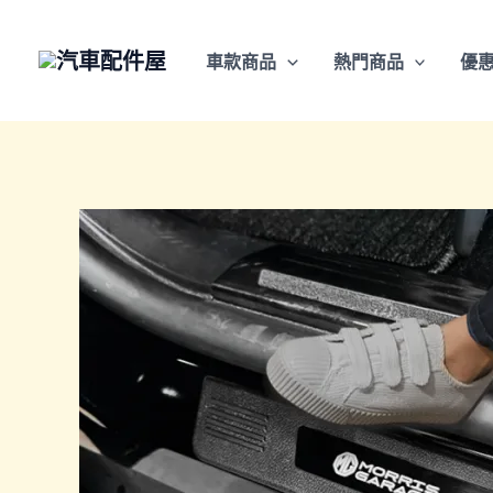
跳
至
車款商品
熱門商品
優
主
要
內
容