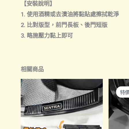
【安裝說明】
1. 使用酒精或去漬油將黏貼處擦拭乾淨
2. 比對版型，前門長板、後門短版
3. 略施壓力黏上即可
相關商品
特
特