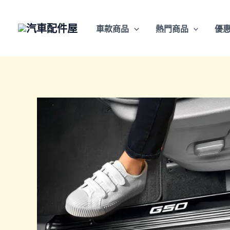
跳
至
車款商品
熱門商品
優
主
要
內
容