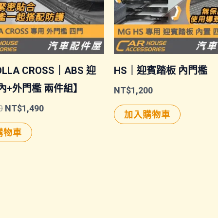
LLA CROSS｜ABS 迎
HS｜迎賓踏板 內門檻
內+外門檻 兩件組】
NT$
1,200
原
目
0
NT$
1,490
加入購物車
始
前
價
價
購物車
格：
格：
NT$1,680。
NT$1,490。