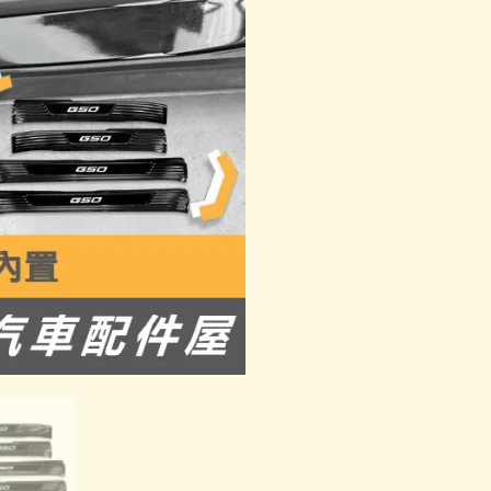
迎
賓
踏
板
內
門
檻
數
量