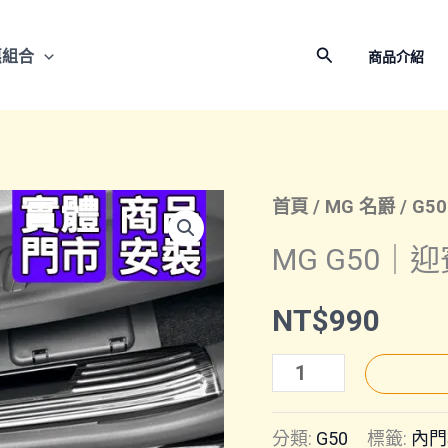
搜
惠組合
商品介紹
尋
首頁
/
MG 名爵
/
G50
MG G50｜
NT$
990
MG
G50
分類:
G50
標籤:
內門
｜