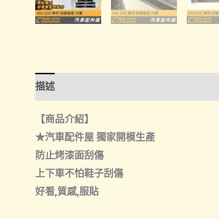
描述
額外資訊
諮詢管道-線上購買
諮
【商品介紹】
★汽車配件屋 獨家開模生產
防止烤漆面刮傷
上下車不怕鞋子刮傷
好看,質感,服貼