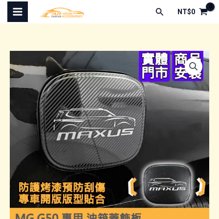
跳
搜
NT$
0
至
尋
主
要
內
容