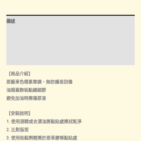
油
箱
蓋
描述
飾
板
額外資訊
數
諮詢管道-線上購買
量
諮詢管道-門市取貨
【商品介紹】
原廠車色樸素單調、無防護易刮傷
油箱蓋飾板點綴細節
避免加油時擦傷原漆
【安裝說明】
1. 使用酒精或去漬油將黏貼處擦拭乾淨
2. 比對版型
3. 使用助黏劑輕擦於原車膠條黏貼處