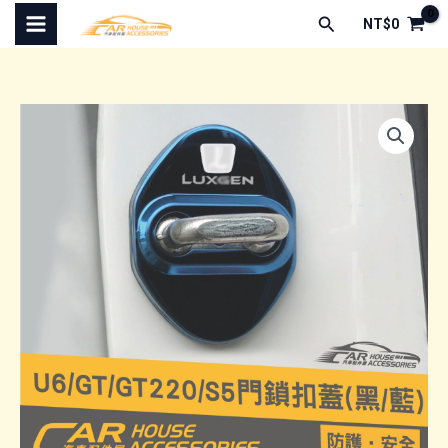
跳
搜
NT$
0
至
尋
主
要
內
容