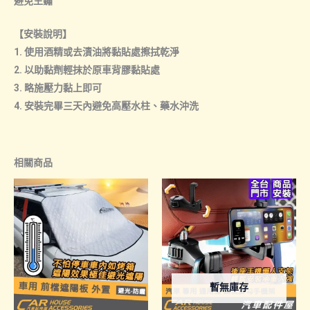
避免生鏽
【安裝說明】
1. 使用酒精或去漬油將黏貼處擦拭乾淨
2. 以助黏劑輕抹於原車背膠黏貼處
3. 略施壓力黏上即可
4. 安裝完畢三天內避免高壓水柱、藥水沖洗
相關商品
暫無庫存