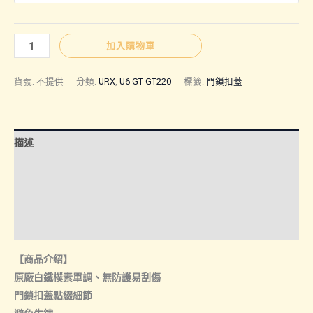
LUXGEN
加入購物車
｜
門
貨號:
不提供
分類:
URX
,
U6 GT GT220
標籤:
門鎖扣蓋
鎖
扣
蓋
描述
數
量
額外資訊
諮詢管道-線上購買
諮詢管道-門市取貨
【商品介紹】
原廠白鐵樸素單調、無防護易刮傷
門鎖扣蓋點綴細節