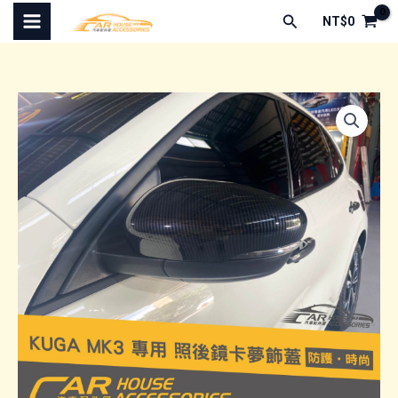
跳
搜
NT$
0
至
尋
主
要
內
容