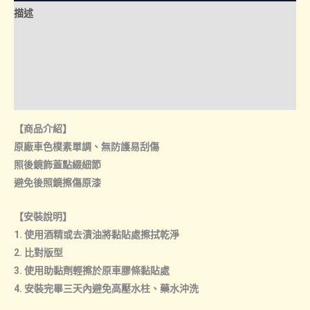
飾
描述
蓋
數
額外資訊
量
諮詢管道-線上購買
諮詢管道-門市取貨
【商品介紹】
原廠車色樸素單調、無防護易刮傷
照後鏡飾蓋點綴細節
避免後照鏡擦傷原漆
【安裝說明】
1. 使用酒精或去漬油將黏貼處擦拭乾淨
2. 比對版型
3. 使用助黏劑輕擦於原車膠條黏貼處
4. 安裝完畢三天內避免高壓水柱、藥水沖洗