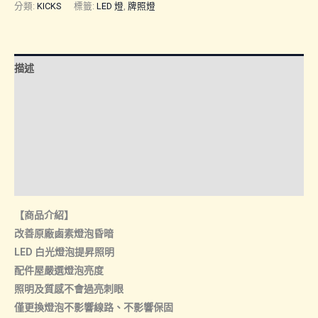
牌
分類:
KICKS
標籤:
LED 燈
,
牌照燈
照
燈】
數
描述
量
額外資訊
諮詢管道-線上購買
諮詢管道-門市取貨
燈泡保固
【商品介紹】
改善原廠鹵素燈泡昏暗
LED 白光燈泡提昇照明
配件屋嚴選燈泡亮度
照明及質感不會過亮刺眼
僅更換燈泡不影響線路、不影響保固