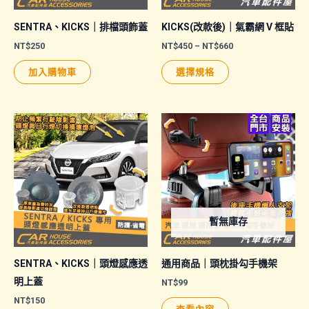
SENTRA、KICKS｜排檔頭飾蓋
KICKS(改款後)｜氣霸網 V 框貼
價
NT$
250
NT$
450
–
NT$
660
格
此
範
加入購物車
選擇規格
圍：
產
NT$450
品
到
NT$660
有
多
種
款
式。
可
暫無庫存
在
產
品
SENTRA、KICKS｜頭燈感應透
通用商品｜頭枕掛勾手機架
頁
明上蓋
NT$
99
面
NT$
150
查看內容