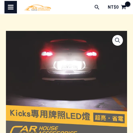
跳
搜
NT$
0
至
尋
主
要
內
容