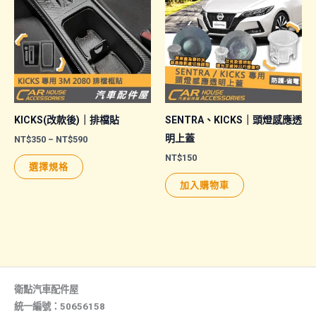
種
款
式。
可
在
產
品
KICKS(改款後)｜排檔貼
SENTRA、KICKS｜頭燈感應透
頁
明上蓋
價
NT$
350
–
NT$
590
格
面
NT$
150
此
範
選擇規格
選
圍：
產
NT$350
加入購物車
擇
品
到
NT$590
選
有
項
多
種
款
式。
衛點汽車配件屋
可
統一編號：50656158