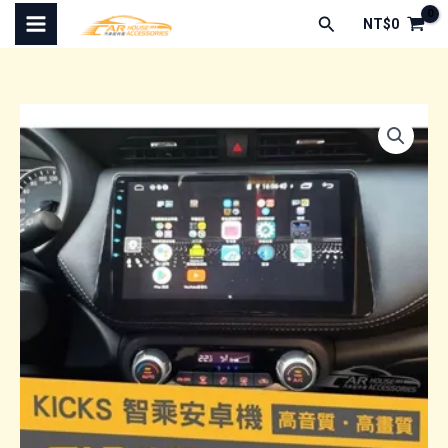
跳
搜
NT$
0
至
尋
主
要
內
容