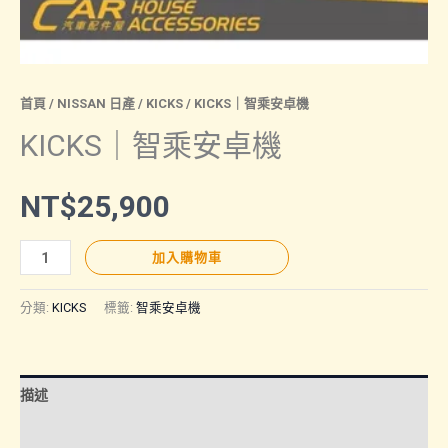
首頁
/
NISSAN 日產
/
KICKS
/ KICKS｜智乘安卓機
KICKS｜智乘安卓機
NT$
25,900
KICKS
加入購物車
｜
智
分類:
KICKS
標籤:
智乘安卓機
乘
安
卓
描述
機
數
額外資訊