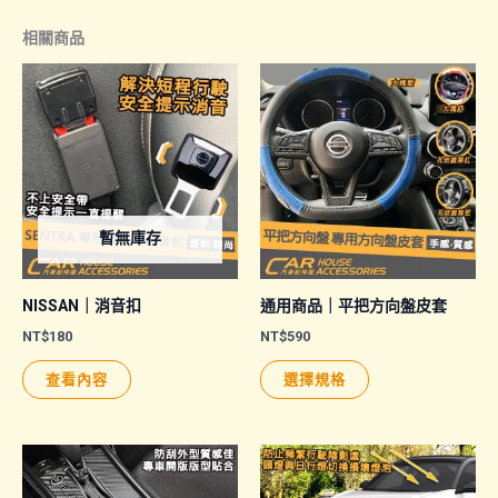
相關商品
暫無庫存
NISSAN｜消音扣
通用商品｜平把方向盤皮套
NT$
180
NT$
590
此
查看內容
選擇規格
產
品
有
多