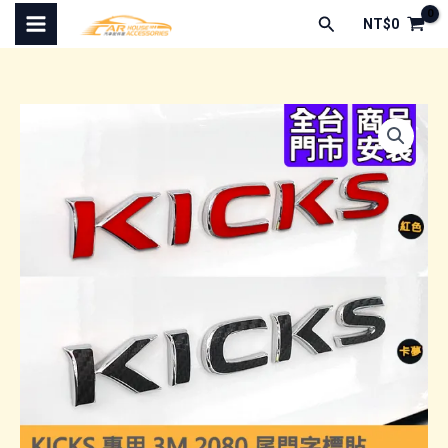
跳
搜
NT$
0
至
尋
主
要
內
容