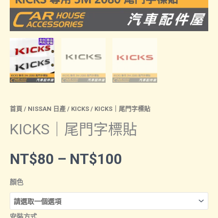
首頁
/
NISSAN 日產
/
KICKS
/ KICKS｜尾門字標貼
KICKS｜尾門字標貼
價
NT$
80
–
NT$
100
格
顏色
範
安裝方式