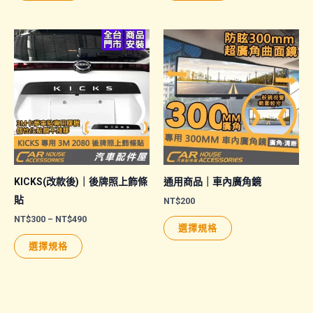
NT$450
項
品
品
到
NT$660
有
有
多
多
種
種
款
款
式。
式。
可
可
在
在
產
產
品
品
KICKS(改款後)｜後牌照上飾條
通用商品｜車內廣角鏡
頁
頁
貼
NT$
200
面
面
價
NT$
300
–
NT$
490
此
選擇規格
格
選
選
此
產
範
選擇規格
擇
擇
圍：
產
品
NT$300
選
選
品
有
到
NT$490
項
項
有
多
多
種