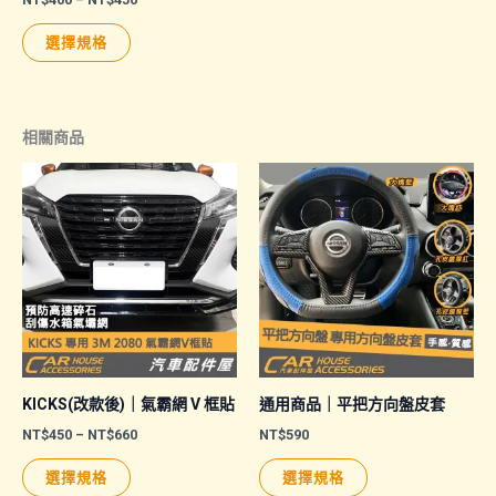
格
面
面
此
範
選擇規格
選
選
圍：
產
NT$400
擇
擇
品
到
NT$450
選
選
有
相關商品
項
項
多
種
款
式。
可
在
產
品
頁
面
KICKS(改款後)｜氣霸網 V 框貼
通用商品｜平把方向盤皮套
選
價
NT$
450
–
NT$
660
NT$
590
格
擇
此
此
範
選擇規格
選擇規格
圍：
選
產
產