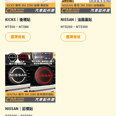
KICKS｜後標貼
NISSAN｜油箱蓋貼
價
價
NT$
50
–
NT$
80
NT$
250
–
NT$
350
格
格
此
此
範
範
選擇規格
選擇規格
圍：
圍：
產
產
NT$50
NT$250
品
品
到
到
NT$80
NT$350
有
有
多
多
種
種
款
款
式。
式。
可
可
在
在
產
產
品
品
NISSAN｜前標貼
頁
頁
價
NT$
400
–
NT$
450