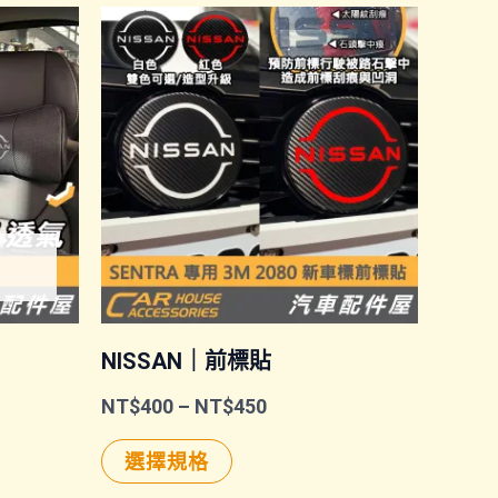
NISSAN｜前標貼
價
NT$
400
–
NT$
450
格
此
範
選擇規格
圍：
產