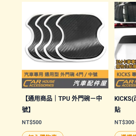
【通用商品｜TPU 外門碗－中
KICK
號】
貼
NT$
500
NT$
300