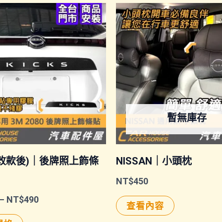
暫無庫存
S(改款後)｜後牌照上飾條
NISSAN｜小頭枕
NT$
450
價
–
NT$
490
查看內容
格
此
範