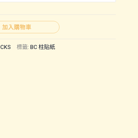
圍：
NT$1,150
加入購物車
到
ICKS
標籤:
BC 柱貼紙
NT$1,500