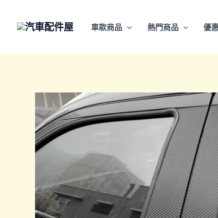
跳
至
車款商品
熱門商品
優
主
要
內
容