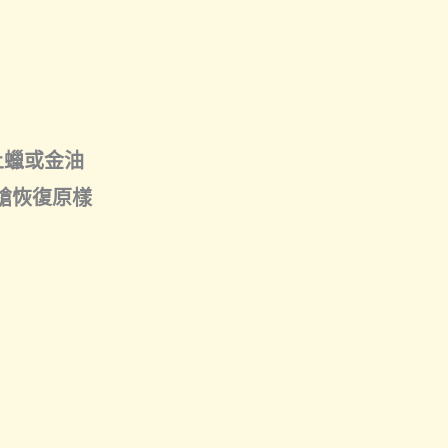
上蠟或金油
槍恢復原樣