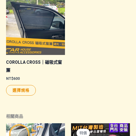
COROLLA CROSS｜磁吸式窗
簾
NT$
600
此
選擇規格
產
品
有
相關商品
多
種
特價
特價
款