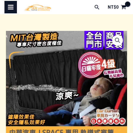
跳
搜
NT$
0
至
尋
主
要
內
容