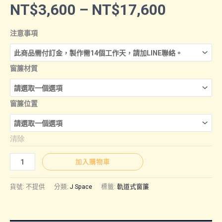
價
NT$
3,600
–
NT$
17,600
格
注意事項
範
窗簾材質
圍：
窗簾位置
NT$3,6
清除
到
J
加入購物車
NT$17,
SPACE
｜
貨號:
不提供
分類:
J Space
標籤:
軌道式窗簾
軌
道