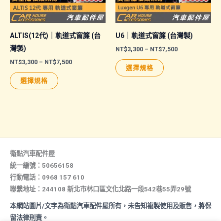
在
產
品
ALTIS(12代)｜軌道式窗簾 (台
U6｜軌道式窗簾 (台灣製)
頁
灣製)
價
NT$
3,300
–
NT$
7,500
格
面
價
NT$
3,300
–
NT$
7,500
此
範
選擇規格
格
選
圍：
此
產
範
NT$3,300
選擇規格
擇
圍：
產
品
到
NT$3,300
NT$7,500
選
品
有
到
NT$7,500
項
有
多
多
種
種
款
款
式。
衛點汽車配件屋
式。
可
統一編號：50656158
行動電話：0968 157 610
可
在
聯繫地址：244108 新北市林口區文化北路一段542巷55弄29號
在
產
產
品
本網站圖片/文字為衛點汽車配件屋所有，未告知複製使用及販售，將保
品
頁
留法律刑責。