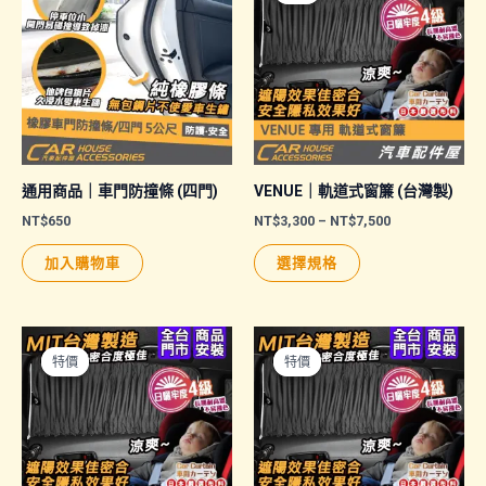
式。
可
在
產
品
頁
面
通用商品｜車門防撞條 (四門)
VENUE｜軌道式窗簾 (台灣製)
選
價
NT$
650
NT$
3,300
–
NT$
7,500
格
擇
此
範
加入購物車
選擇規格
圍：
選
產
NT$3,300
項
品
到
NT$7,500
有
多
特價
特價
特價
特價
種
款
式。
可