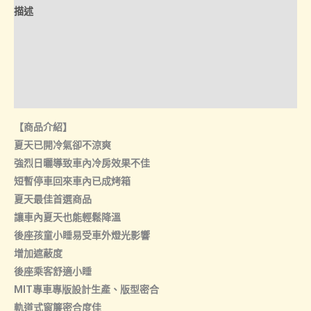
式
描述
窗
簾
額外資訊
(台
諮詢管道-線上購買
灣
製)
諮詢管道-門市取貨
數
【商品介紹】
量
夏天已開冷氣卻不涼爽
強烈日曬導致車內冷房效果不佳
短暫停車回來車內已成烤箱
夏天最佳首選商品
讓車內夏天也能輕鬆降溫
後座孩童小睡易受車外燈光影響
增加遮蔽度
後座乘客舒適小睡
MIT專車專版設計生產、版型密合
軌道式窗簾密合度佳