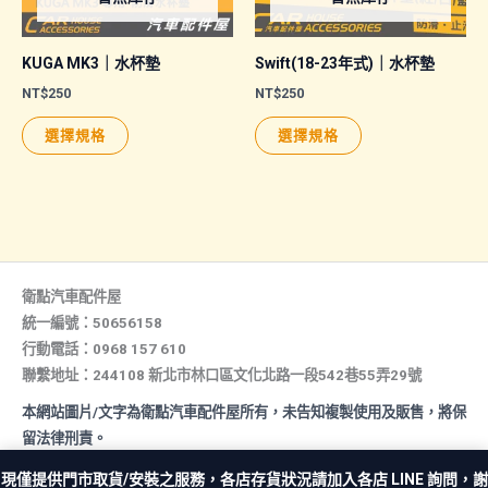
KUGA MK3｜水杯墊
Swift(18-23年式)｜水杯墊
NT$
250
NT$
250
此
此
選擇規格
選擇規格
產
產
品
品
有
有
多
多
種
種
款
款
衛點汽車配件屋
式。
式。
統一編號：50656158
行動電話：0968 157 610
可
可
聯繫地址：244108 新北市林口區文化北路一段542巷55弄29號
在
在
產
產
本網站圖片/文字為衛點汽車配件屋所有，未告知複製使用及販售，將保
品
品
留法律刑責。
頁
頁
All rights reserved. Copyright © 2026 汽車配件屋. Powered by 汽
現僅提供門市取貨/安裝之服務，各店存貨狀況請加入各店 LINE 詢問，謝