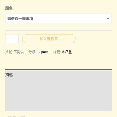
顏色
J
加入購物車
SPACE
｜
貨號:
不提供
分類:
J Space
標籤:
水杯墊
水
杯
墊
描述
數
量
額外資訊
諮詢管道-線上購買
諮詢管道-門市取貨