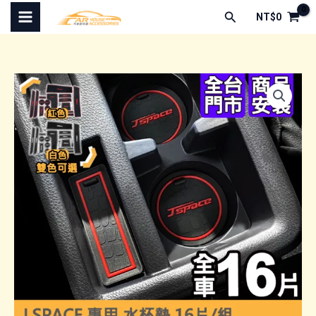
跳
搜
NT$
0
至
尋
主
要
內
容