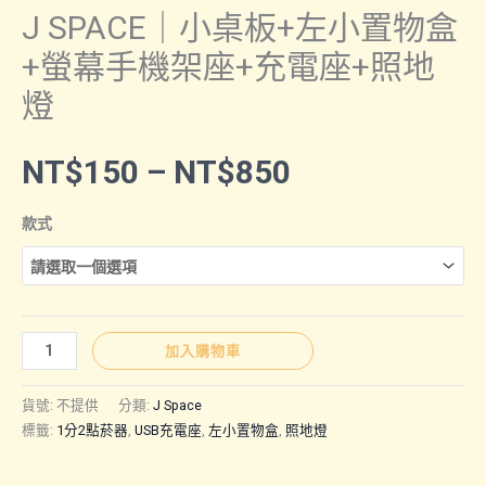
J SPACE｜小桌板+左小置物盒
+螢幕手機架座+充電座+照地
燈
價
NT$
150
–
NT$
850
格
款式
範
圍：
J
加入購物車
SPACE
NT$150
｜
貨號:
不提供
分類:
J Space
小
標籤:
1分2點菸器
,
USB充電座
,
左小置物盒
,
照地燈
桌
到
板