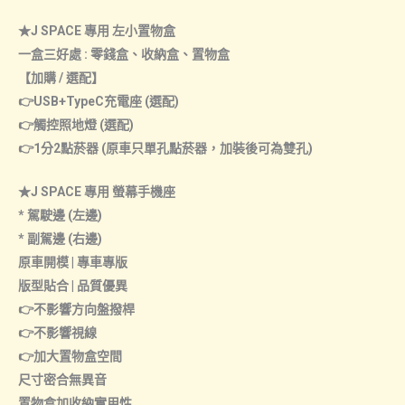
數
★J SPACE 專用 左小置物盒
量
一盒三好處 : 零錢盒、收納盒、置物盒
【加購 / 選配】
👉USB+TypeC充電座 (選配)
👉觸控照地燈 (選配)
👉1分2點菸器 (原車只單孔點菸器，加裝後可為雙孔)
★J SPACE 專用 螢幕手機座
* 駕駛邊 (左邊)
* 副駕邊 (右邊)
原車開模 | 專車專版
版型貼合 | 品質優異
👉不影響方向盤撥桿
👉不影響視線
👉加大置物盒空間
尺寸密合無異音
置物盒加收納實用性