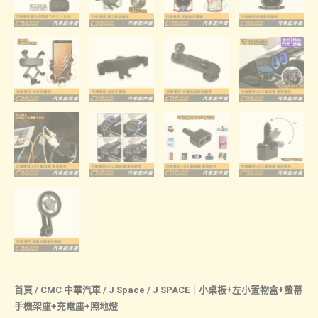
首頁
/
CMC 中華汽車
/
J Space
/ J SPACE｜小桌板+左小置物盒+螢幕
手機架座+充電座+照地燈