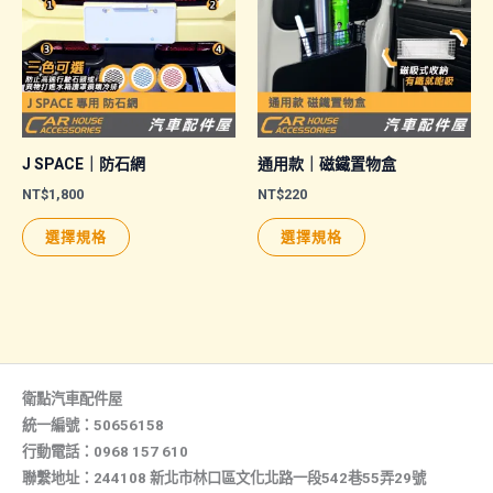
款
式。
可
在
產
品
J SPACE｜防石網
通用款｜磁鐵置物盒
頁
NT$
1,800
NT$
220
面
此
此
選擇規格
選擇規格
選
產
產
擇
品
品
選
有
有
項
多
多
種
種
款
款
衛點汽車配件屋
式。
式。
統一編號：50656158
行動電話：0968 157 610
可
可
聯繫地址：244108 新北市林口區文化北路一段542巷55弄29號
在
在