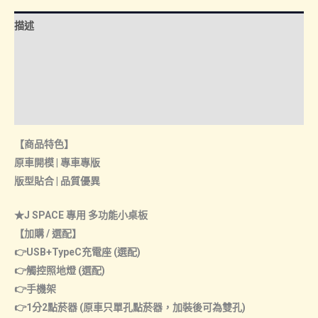
+左
NT$850
描述
小
額外資訊
置
物
諮詢管道-線上購買
盒
+螢
諮詢管道-門市取貨
幕
【商品特色】
手
原車開模 | 專車專版
機
版型貼合 | 品質優異
架
座
★J SPACE 專用 多功能小桌板
+充
【加購 / 選配】
電
👉USB+TypeC充電座 (選配)
座
👉觸控照地燈 (選配)
+照
👉手機架
地
👉1分2點菸器 (原車只單孔點菸器，加裝後可為雙孔)
燈