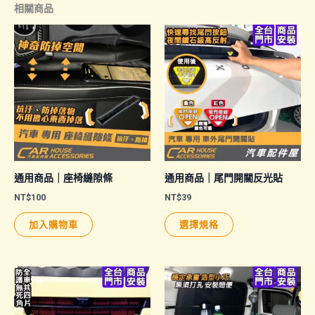
相關商品
通用商品｜座椅縫隙條
通用商品｜尾門開關反光貼
NT$
100
NT$
39
此
加入購物車
選擇規格
產
品
有
多
種