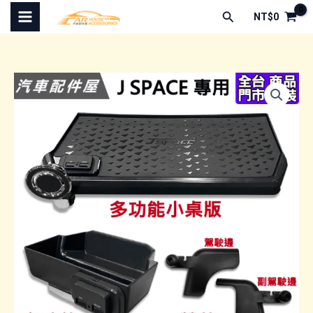
跳
搜
NT$
0
至
尋
主
要
內
容