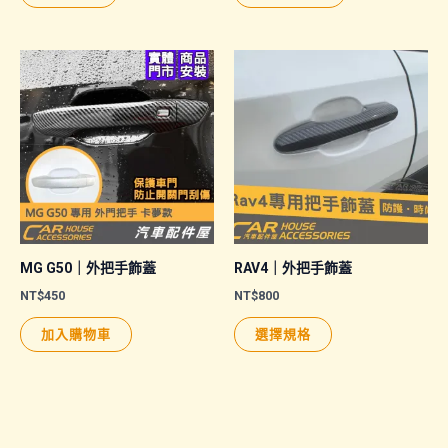
產
NT$290
品
到
NT$390
有
多
種
款
式。
可
在
產
品
MG G50｜外把手飾蓋
RAV4｜外把手飾蓋
頁
NT$
450
NT$
800
面
此
加入購物車
選擇規格
選
產
擇
品
選
有
項
多