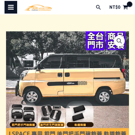
跳
搜
NT$
0
至
尋
主
要
內
容