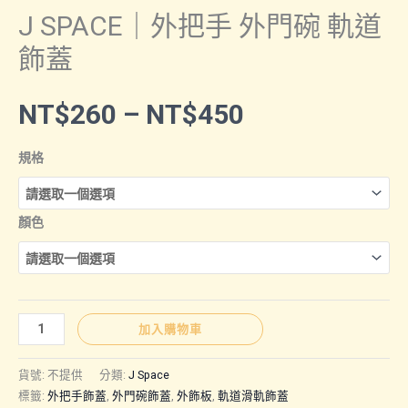
J SPACE｜外把手 外門碗 軌道
飾蓋
價
NT$
260
–
NT$
450
格
規格
範
顏色
圍：
NT$260
J
加入購物車
SPACE
到
｜
貨號:
不提供
分類:
J Space
外
標籤:
外把手飾蓋
,
外門碗飾蓋
,
外飾板
,
軌道滑軌飾蓋