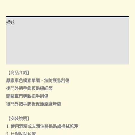
NT$450
把
手
外
描述
門
額外資訊
碗
軌
諮詢管道-線上購買
道
飾
諮詢管道-門市取貨
蓋
【商品介紹】
數
原廠車色樸素單調、無防護易刮傷
量
後門外把手飾板點綴細節
開關車門導致把手刮傷
後門外把手飾板保護原廠烤漆
【安裝說明】
1. 使用酒精或去漬油將黏貼處擦拭乾淨
2. 比對黏貼位置