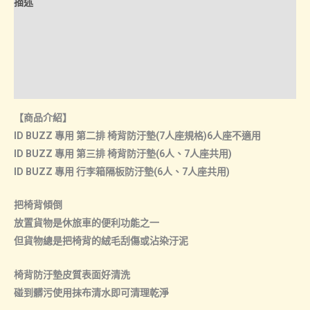
描述
第
NT$799
三
額外資訊
排
諮詢管道-線上購買
椅
背
諮詢管道-門市取貨
防
【商品介紹】
汙
ID BUZZ 專用 第二排 椅背防汙墊(7人座規格)6人座不適用
墊
ID BUZZ 專用 第三排 椅背防汙墊(6人、7人座共用)
後
ID BUZZ 專用 行李箱隔板防汙墊(6人、7人座共用)
廂
置
把椅背傾倒
物
放置貨物是休旅車的便利功能之一
架
但貨物總是把椅背的絨毛刮傷或沾染汙泥
防
汙
椅背防汙墊皮質表面好清洗
數
碰到髒污使用抹布清水即可清理乾淨
量