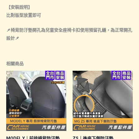
【安裝說明】
比對版型放置即可
📌椅背防汙墊開孔為兒童安全座椅卡扣使用預留孔縫，為正常開孔
設計📌
相關商品
MODEL Y｜前排椅背防汙墊
ZS｜後座下側防汙墊