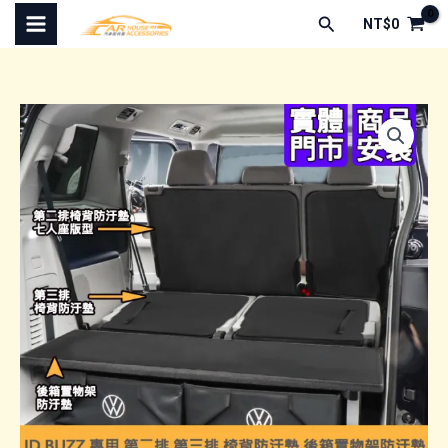
跳
搜
NT$
0
至
尋
主
要
內
容