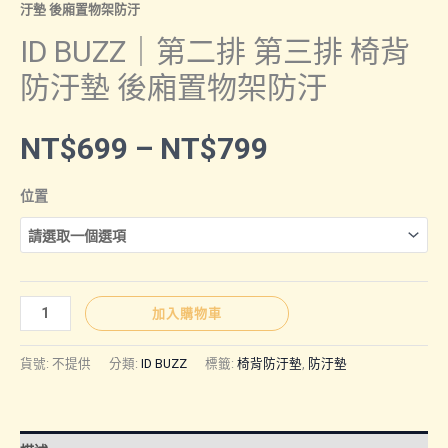
汙墊 後廂置物架防汙
ID BUZZ｜第二排 第三排 椅背
防汙墊 後廂置物架防汙
價
NT$
699
–
NT$
799
格
位置
範
圍：
ID
加入購物車
BUZZ
NT$699
｜
貨號:
不提供
分類:
ID BUZZ
標籤:
椅背防汙墊
,
防汙墊
第
二
到
排