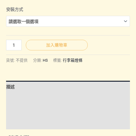
格
安裝方式
範
圍：
HS
加入購物車
｜
NT$790
行
貨號:
不提供
分類:
HS
標籤:
行李箱燈條
李
箱
到
燈
描述
條
NT$850
數
額外資訊
量
諮詢管道-線上購買
諮詢管道-門市取貨