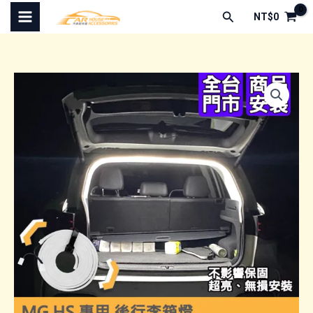
跳
搜
NT$
0
至
尋
主
要
內
容