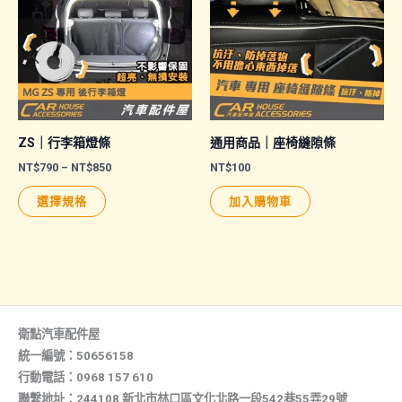
ZS｜行李箱燈條
通用商品｜座椅縫隙條
價
NT$
790
–
NT$
850
NT$
100
格
此
範
選擇規格
加入購物車
圍：
產
NT$790
品
到
NT$850
有
多
種
款
衛點汽車配件屋
式。
統一編號：50656158
行動電話：0968 157 610
可
聯繫地址：244108 新北市林口區文化北路一段542巷55弄29號
在