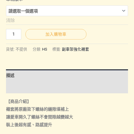
清除
HS
加入購物車
｜
SPR
貨號:
不提供
分類:
HS
標籤:
副車架強化襯套
副
車
架
描述
強
化
額外資訊
襯
【商品介紹】
套
襯套將原廠梁下螺絲的縫隙填補上
數
讓愛車開久了螺絲不會間隙越變越大
量
裝上後超有感、路感提升