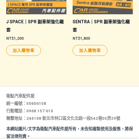
在
產
品
J SPACE｜SPR 副車架強化襯
SENTRA｜SPR 副車架強化襯
頁
套
套
面
NT$
1,200
NT$
1,800
選
加入購物車
加入購物車
擇
選
項
衛點汽車配件屋
統一編號：50656158
行動電話：0968 157 610
聯繫地址：244108 新北市林口區文化北路一段542巷55弄29號
本網站圖片/文字為衛點汽車配件屋所有，未告知複製使用及販售，將保
留法律刑責。