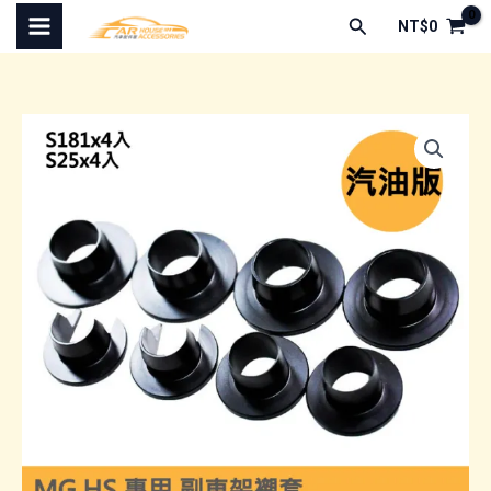
跳
搜
NT$
0
至
尋
主
要
內
容