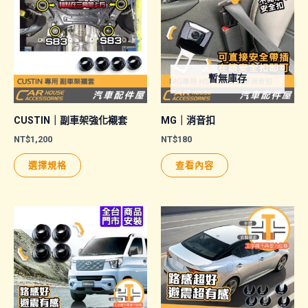
暫無庫存
CUSTIN｜副車架強化襯套
MG｜消音扣
NT$
1,200
NT$
180
此
選擇規格
查看內容
產
品
有
多
種
款
式。
可