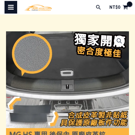
跳
搜
NT$
0
至
尋
主
要
內
容