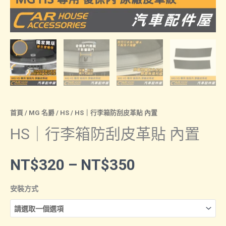
首頁
/
MG 名爵
/
HS
/ HS｜行李箱防刮皮革貼 內置
HS｜行李箱防刮皮革貼 內置
價
NT$
320
–
NT$
350
格
安裝方式
範