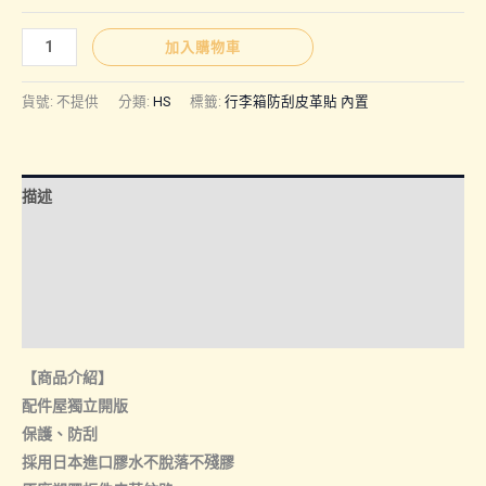
圍：
HS
加入購物車
｜
NT$320
行
貨號:
不提供
分類:
HS
標籤:
行李箱防刮皮革貼 內置
李
箱
到
防
描述
刮
NT$350
皮
額外資訊
革
諮詢管道-線上購買
貼
內
諮詢管道-門市取貨
置
【商品介紹】
數
配件屋獨立開版
量
保護、防刮
採用日本進口膠水不脫落不殘膠