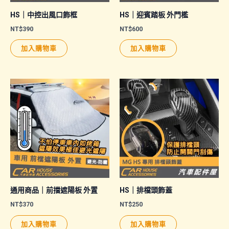
頁
頁
面
面
HS｜中控出風口飾框
HS｜迎賓踏板 外門檻
選
選
NT$
390
NT$
600
擇
擇
加入購物車
加入購物車
選
選
項
項
通用商品｜前擋遮陽板 外置
HS｜排檔頭飾蓋
NT$
370
NT$
250
加入購物車
加入購物車