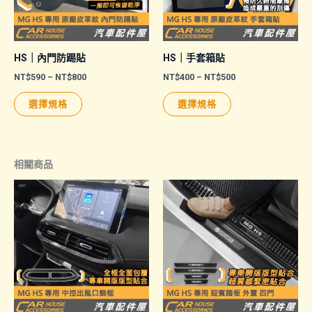
HS｜內門防踢貼
HS｜手套箱貼
價
價
NT$
590
–
NT$
800
NT$
400
–
NT$
500
格
格
此
此
範
範
選擇規格
選擇規格
圍：
圍：
產
產
NT$590
NT$400
品
品
到
到
NT$800
NT$500
有
有
相關商品
多
多
種
種
款
款
式。
式。
可
可
在
在
產
產
品
品