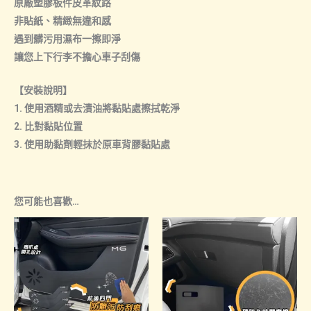
原廠塑膠板件皮革紋路
非貼紙、精緻無違和感
遇到髒污用濕布一擦即淨
讓您上下行李不擔心車子刮傷
【安裝說明】
1. 使用酒精或去漬油將黏貼處擦拭乾淨
2. 比對黏貼位置
3. 使用助黏劑輕抹於原車背膠黏貼處
您可能也喜歡…