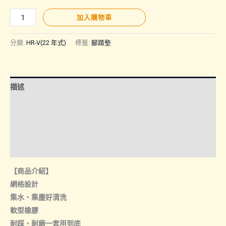
HR-
加入購物車
V(22
年)
分類:
HR-V(22 年式)
標籤:
腳踏墊
｜
橡
膠
描述
腳
踏
額外資訊
墊
諮詢管道-線上購買
數
量
諮詢管道-門市取貨
【商品介紹】
網格設計
集水、集塵好清洗
軟型橡膠
耐踩、耐磨一套用到底