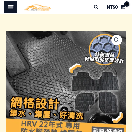
跳
搜
NT$
0
至
尋
主
要
內
容