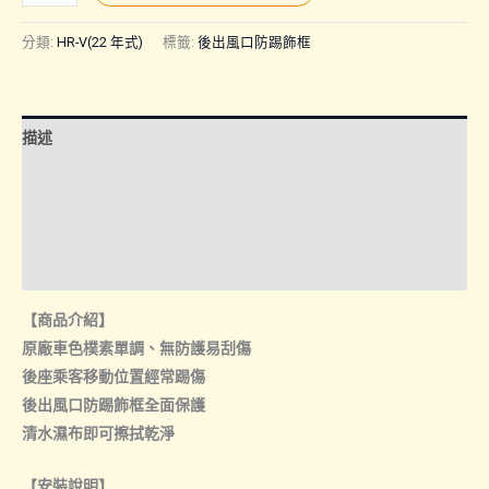
V(22
年)
分類:
HR-V(22 年式)
標籤:
後出風口防踢飾框
｜
後
出
描述
風
口
額外資訊
防
諮詢管道-線上購買
踢
飾
諮詢管道-門市取貨
框
【商品介紹】
數
原廠車色樸素單調、無防護易刮傷
量
後座乘客移動位置經常踢傷
後出風口防踢飾框全面保護
清水濕布即可擦拭乾淨
【安裝說明】