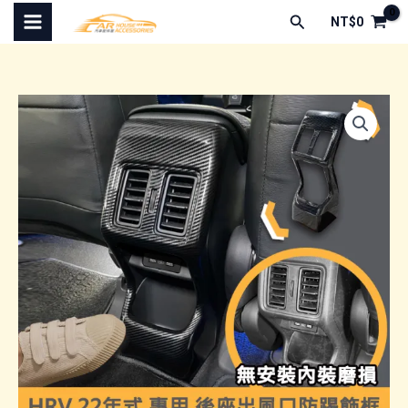
跳
搜
NT$
0
至
尋
主
要
內
容