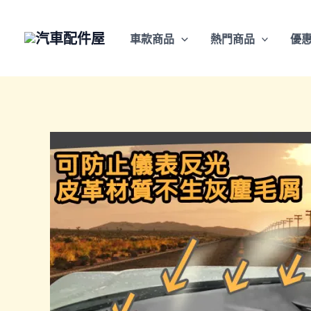
跳
至
車款商品
熱門商品
優
主
要
內
容