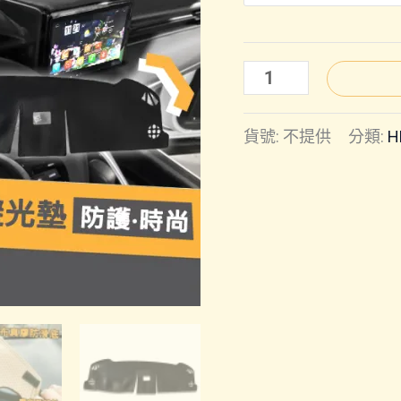
HR-
V(22
貨號:
不提供
分類:
H
年)
｜
避
光
墊
數
量