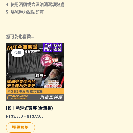
4. 使用酒精或去漬油清潔填貼處
5. 略施壓力黏貼即可
您可能也喜歡…
特價
特價
HS｜軌道式窗簾 (台灣製)
價
NT$
3,300
–
NT$
7,500
格
此
範
選擇規格
圍：
產