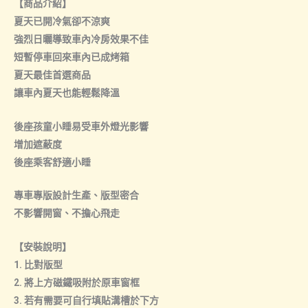
【商品介紹】
夏天已開冷氣卻不涼爽
強烈日曬導致車內冷房效果不佳
短暫停車回來車內已成烤箱
夏天最佳首選商品
讓車內夏天也能輕鬆降溫
後座孩童小睡易受車外燈光影響
增加遮蔽度
後座乘客舒適小睡
專車專版設計生產、版型密合
不影響開窗、不擔心飛走
【安裝說明】
1. 比對版型
2. 將上方磁鐵吸附於原車窗框
3. 若有需要可自行填貼溝槽於下方