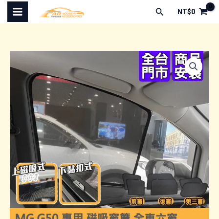
跳
搜
NT$
0
至
尋
主
要
內
容