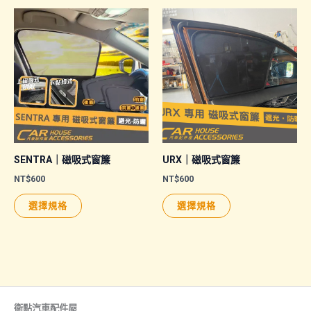
有
多
多
種
種
款
款
式。
式。
可
可
在
在
產
產
品
品
頁
SENTRA｜磁吸式窗簾
URX｜磁吸式窗簾
頁
面
NT$
600
NT$
600
面
選
此
此
選擇規格
選擇規格
選
擇
產
產
擇
選
品
品
選
項
有
有
項
多
多
種
種
款
款
衛點汽車配件屋