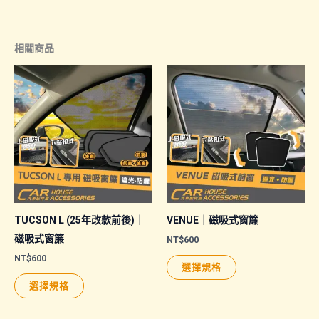
NT$3,300
品
到
NT$7,500
有
相關商品
多
種
款
式。
可
在
產
品
頁
面
TUCSON L (25年改款前後)｜
VENUE｜磁吸式窗簾
選
磁吸式窗簾
NT$
600
擇
NT$
600
此
選擇規格
選
此
產
選擇規格
項
產
品
品
有