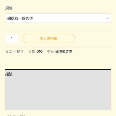
規格
G50
加入購物車
｜
磁
貨號:
不提供
分類:
G50
標籤:
磁吸式窗簾
吸
式
窗
描述
簾
數
額外資訊
量
諮詢管道-線上購買
諮詢管道-門市取貨