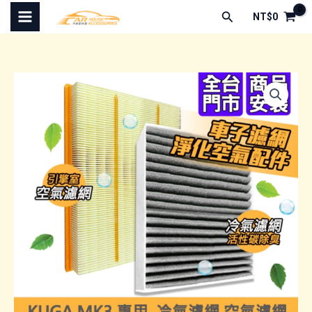
跳
搜
NT$
0
至
尋
主
要
內
容