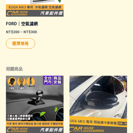
FORD｜空氣濾網
價
NT$
200
–
NT$
300
格
此
範
選擇規格
圍：
產
NT$200
品
到
NT$300
有
相關商品
多
種
款
式。
可
在
產
品
頁