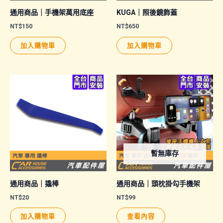
面
通用商品｜手機架萬用底座
KUGA｜照後鏡飾蓋
選
NT$
150
NT$
650
擇
加入購物車
加入購物車
選
項
暫無庫存
通用商品｜撬棒
通用商品｜頭枕掛勾手機架
NT$
20
NT$
99
加入購物車
查看內容