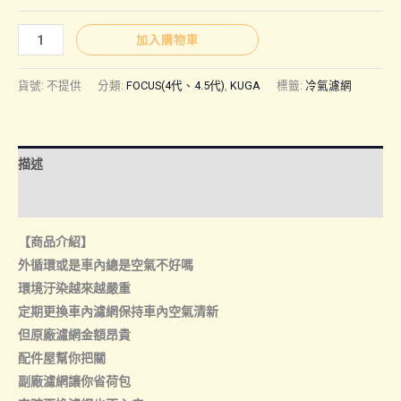
圍：
FORD
加入購物車
｜
NT$200
冷
貨號:
不提供
分類:
FOCUS(4代、4.5代)
,
KUGA
標籤:
冷氣濾網
氣
濾
到
網
描述
數
NT$300
量
額外資訊
【商品介紹】
外循環或是車內總是空氣不好嗎
環境汙染越來越嚴重
定期更換車內濾網保持車內空氣清新
但原廠濾網金額昂貴
配件屋幫你把關
副廠濾網讓你省荷包