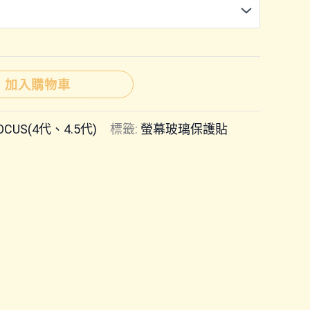
範
圍：
NT$250
加入購物車
到
OCUS(4代、4.5代)
標籤:
螢幕玻璃保護貼
NT$350