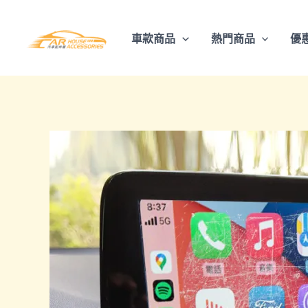
跳
至
車款商品
熱門商品
優
主
要
內
容