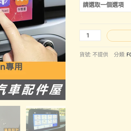
FOCUS
MK4
貨號:
不提供
分類:
F
｜
螢
幕
玻
璃
保
護