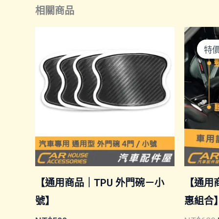
相關商品
特
特
【通用商品｜TPU 外門碗－小
【通用
號】
惠組合