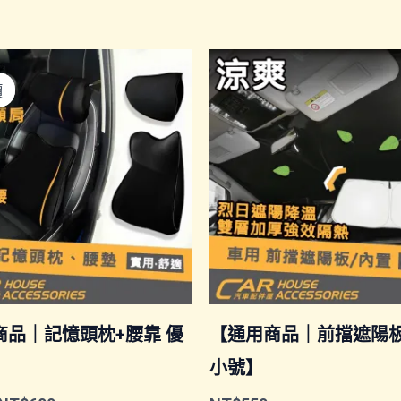
價
價
商品｜記憶頭枕+腰靠 優
【通用商品｜前擋遮陽板
】
小號】