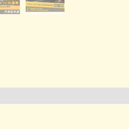
貼
數
量