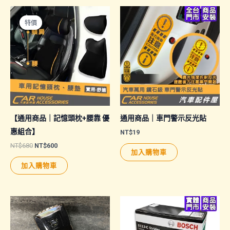
特價
特價
【通用商品｜記憶頭枕+腰靠 優
通用商品｜車門警示反光貼
惠組合】
NT$
19
原
目
NT$
680
NT$
600
加入購物車
始
前
價
價
加入購物車
格：
格：
NT$680。
NT$600。