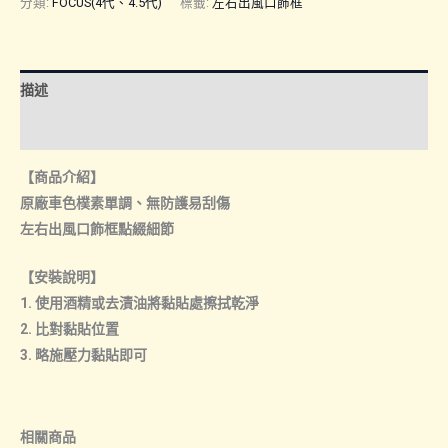
分類:
FOCUS(4代、4.5代)
標籤:
左右出風口飾框
左
右
出
描述
風
口
額外資訊
飾
【商品介紹】
框
原廠車色樸素單調、無防護易刮傷
數
左右出風口飾框點綴細節
量
【安裝說明】
1. 使用酒精或去漬油將黏貼處擦拭乾淨
2. 比對黏貼位置
3. 略施壓力黏貼即可
相關商品