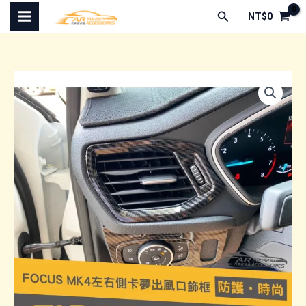
跳
搜
NT$
0
至
尋
主
要
內
容