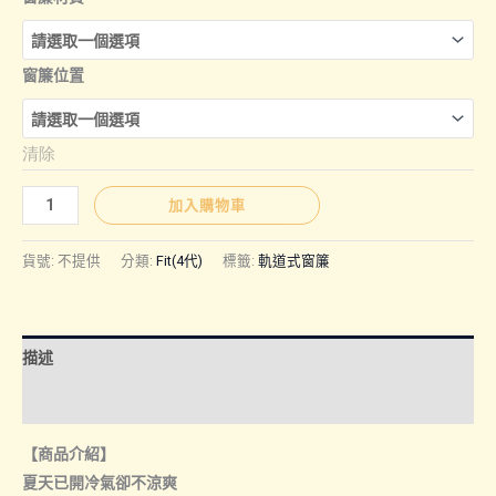
圍：
窗簾位置
NT$3,30
清除
到
Fit(4
加入購物車
NT$7,50
代)
｜
貨號:
不提供
分類:
Fit(4代)
標籤:
軌道式窗簾
軌
道
式
描述
窗
簾
額外資訊
(台
【商品介紹】
灣
夏天已開冷氣卻不涼爽
製)