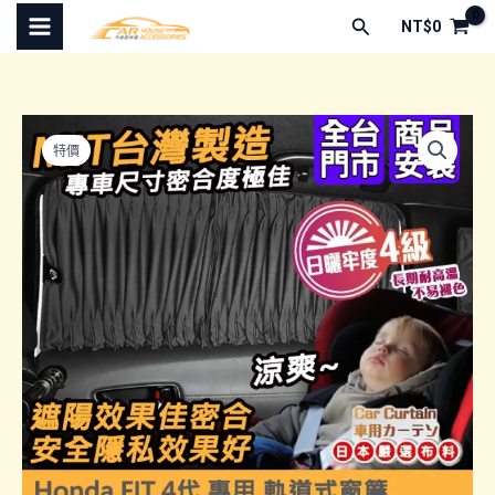
跳
搜
NT$
0
至
尋
主
要
內
特價
容