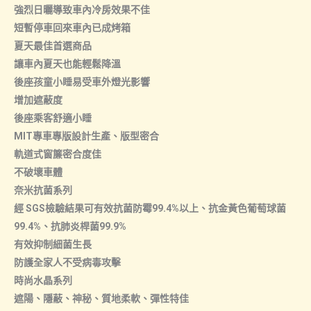
強烈日曬導致車內冷房效果不佳
數
短暫停車回來車內已成烤箱
量
夏天最佳首選商品
讓車內夏天也能輕鬆降溫
後座孩童小睡易受車外燈光影響
增加遮蔽度
後座乘客舒適小睡
MIT專車專版設計生產、版型密合
軌道式窗簾密合度佳
不破壞車體
奈米抗菌系列
經 SGS檢驗結果可有效抗菌防霉99.4%以上、抗金黃色葡萄球菌
99.4%、抗肺炎桿菌99.9%
有效抑制細菌生長
防護全家人不受病毒攻擊
時尚水晶系列
遮陽、隱蔽、神秘、質地柔軟、彈性特佳