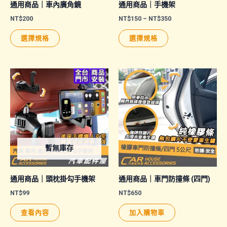
通用商品｜車內廣角鏡
通用商品｜手機架
價
NT$
200
NT$
150
–
NT$
350
格
此
此
範
選擇規格
選擇規格
圍：
產
產
NT$150
品
品
到
NT$350
有
有
多
多
種
種
款
款
式。
式。
可
可
暫無庫存
在
在
產
產
品
品
通用商品｜頭枕掛勾手機架
通用商品｜車門防撞條 (四門)
頁
頁
NT$
99
NT$
650
面
面
查看內容
加入購物車
選
選