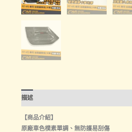
描述
額外資訊
諮詢管道-線上購買
諮
【商品介紹】
原廠車色樸素單調、無防護易刮傷