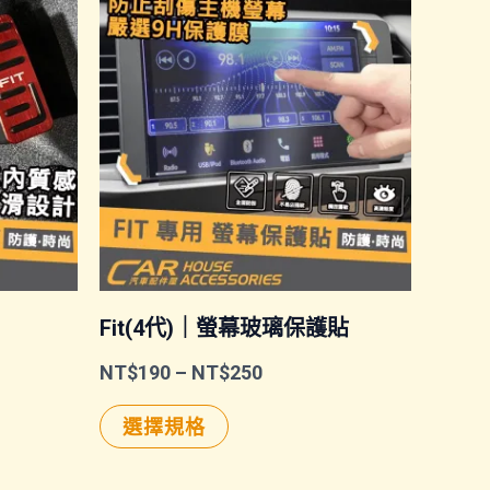
Fit(4代)｜螢幕玻璃保護貼
價
NT$
190
–
NT$
250
格
此
範
選擇規格
圍：
產
NT$190