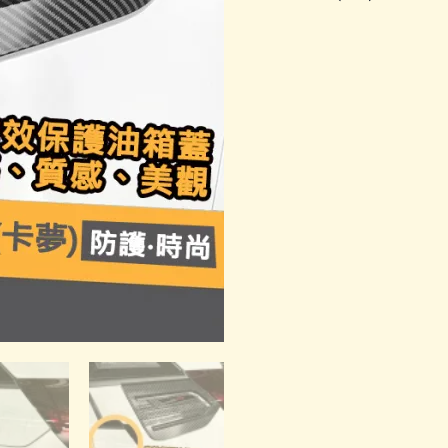
油
箱
蓋
飾
板
數
量