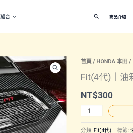
搜
惠組合
商品介紹
尋
首頁
/
HONDA 本田
/
Fit(4代)｜
NT$
300
Fit(4
代)
分類:
Fit(4代)
標籤:
｜