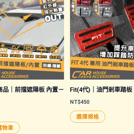
商品｜前擋遮陽板 內置－
Fit(4代)｜油門剎車踏板
NT$
450
此
選擇規格
產
購物車