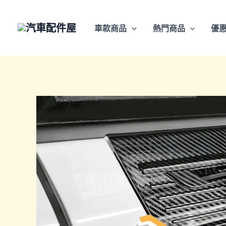
跳
至
車款商品
熱門商品
優
主
要
內
容