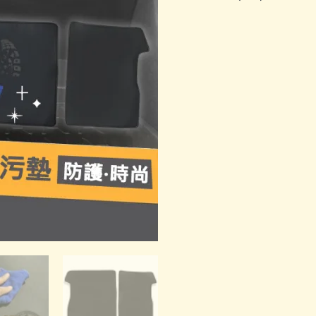
椅
背
防
汙
墊
數
量