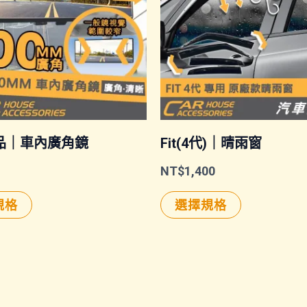
品｜車內廣角鏡
Fit(4代)｜晴雨窗
NT$
1,400
此
此
規格
選擇規格
產
產
品
品
有
有
多
多