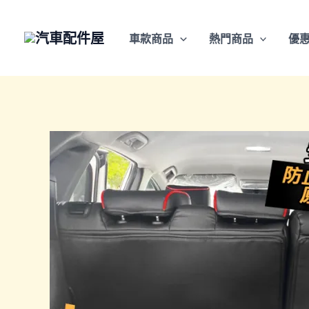
跳
至
車款商品
熱門商品
優
主
要
內
容