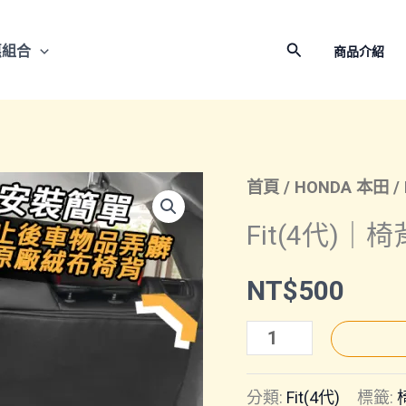
搜
惠組合
商品介紹
尋
首頁
/
HONDA 本田
/
Fit(4代)｜
NT$
500
Fit(4
代)
分類:
Fit(4代)
標籤:
｜