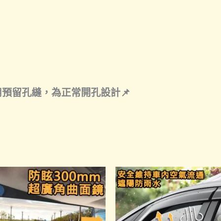
用預留孔縫，為正常開孔設計📌