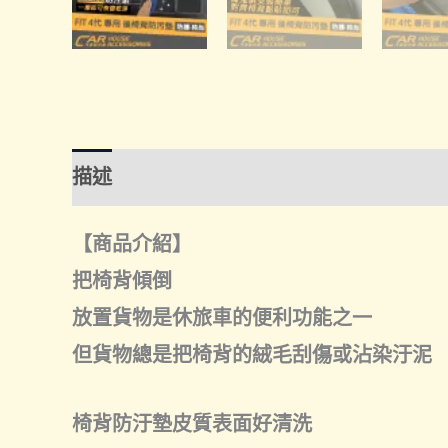
描述
額外資訊
諮詢管道-線上購買
諮
【商品介紹】
把椅背傾倒
放置貨物是休旅車的便利功能之一
但貨物總是把椅背的絨毛刮傷或沾染汙泥
椅背防汙墊皮質表面好清洗