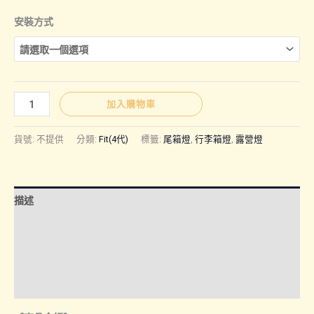
格
安裝方式
範
圍：
Fit(4
加入購物車
代)
NT$1,09
｜
貨號:
不提供
分類:
Fit(4代)
標籤:
尾箱燈
,
行李箱燈
,
露營燈
行
李
到
箱
描述
燈、
NT$2,00
露
額外資訊
營
諮詢管道-線上購買
燈
數
諮詢管道-門市取貨
量