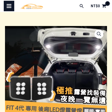
跳
搜
NT$
0
至
尋
主
要
內
容