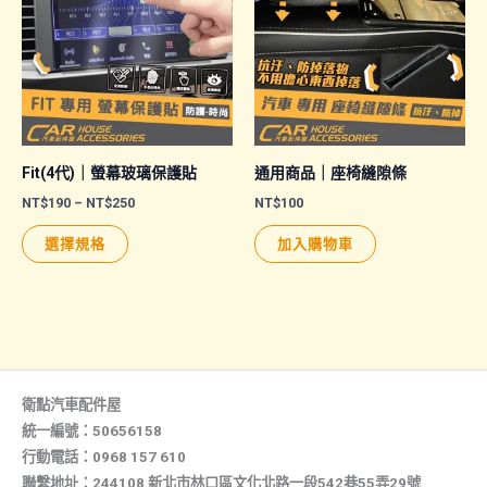
Fit(4代)｜螢幕玻璃保護貼
通用商品｜座椅縫隙條
價
NT$
190
–
NT$
250
NT$
100
格
此
範
選擇規格
加入購物車
圍：
產
NT$190
品
到
NT$250
有
多
種
款
衛點汽車配件屋
式。
統一編號：50656158
行動電話：0968 157 610
可
聯繫地址：244108 新北市林口區文化北路一段542巷55弄29號
在