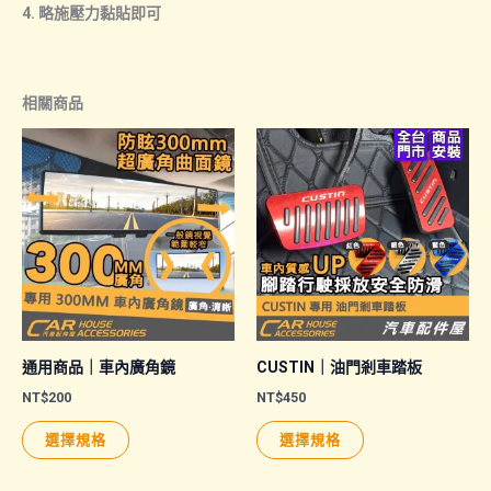
4. 略施壓力黏貼即可
相關商品
通用商品｜車內廣角鏡
CUSTIN｜油門剎車踏板
NT$
200
NT$
450
此
此
選擇規格
選擇規格
產
產
品
品