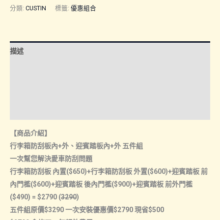
行
分類:
CUSTIN
標籤:
優惠組合
李
箱
防
描述
刮
板
額外資訊
內
諮詢管道-線上購買
+外
迎
諮詢管道-門市取貨
賓
【商品介紹】
踏
行李箱防刮板內+外、迎賓踏板內+外 五件組
板
一次幫您解決愛車防刮問題
內
行李箱防刮板 內置($650)+行李箱防刮板 外置($600)+迎賓踏板 前
+外
內門檻($600)+迎賓踏板 後內門檻($900)+迎賓踏板 前外門檻
五
($490) = $2790 (
3290
)
件
五件組原價$3290 一次安裝優惠價$2790 現省$500
組】