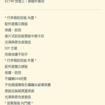
$2790 含施工，無額外費用
數
量
* 行李箱防刮板 內置 *
配件屋獨立開版
保護、防刮
兩片式防刮板預留中間卡扣
光澤與密合度極佳
DIY 方便
完美收邊不刮手
* 行李箱防刮板 外置 *
配件屋獨立開版
保護、防刮
不鏽鋼304材質
不怕潮濕導致生鏽鏽水破壞車體
黑鈦拉絲超質感表面
光澤與密合度極佳
* 迎賓踏板 內門檻 *