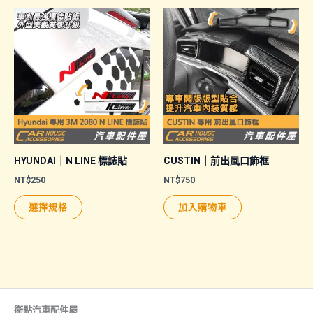
有
有
多
多
種
種
款
款
式。
式。
可
可
在
在
產
產
品
品
HYUNDAI｜N LINE 標誌貼
CUSTIN｜前出風口飾框
頁
頁
NT$
250
NT$
750
面
面
此
選擇規格
加入購物車
選
選
產
擇
擇
品
選
選
有
項
項
多
種
款
衛點汽車配件屋