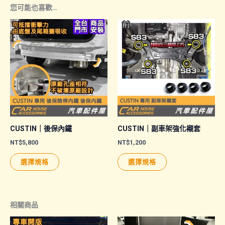
您可能也喜歡…
CUSTIN｜後保內鐵
CUSTIN｜副車架強化襯套
NT$
5,800
NT$
1,200
此
此
選擇規格
選擇規格
產
產
品
品
有
有
相關商品
多
多
種
種