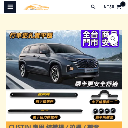
跳
搜
NT$
0
至
尋
主
要
內
容