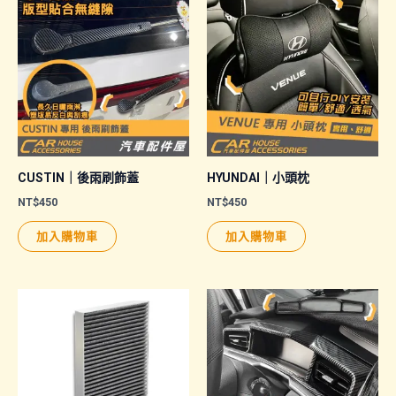
款
款
式。
式。
可
可
在
在
產
產
品
品
頁
頁
面
面
CUSTIN｜後雨刷飾蓋
HYUNDAI｜小頭枕
選
選
NT$
450
NT$
450
擇
擇
加入購物車
加入購物車
選
選
項
項