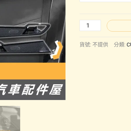
CUSTIN
｜
貨號:
不提供
分類:
C
內
門
碗
數
量