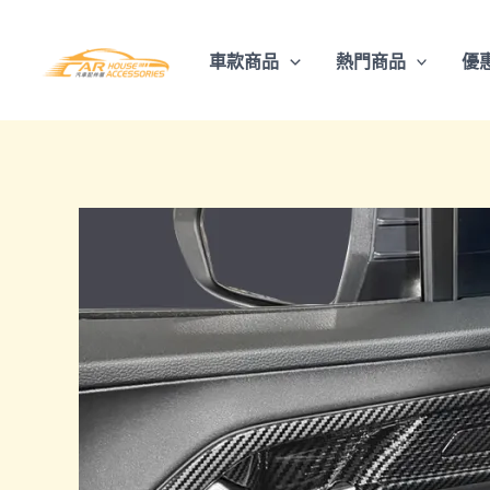
跳
至
車款商品
熱門商品
優
主
要
內
容