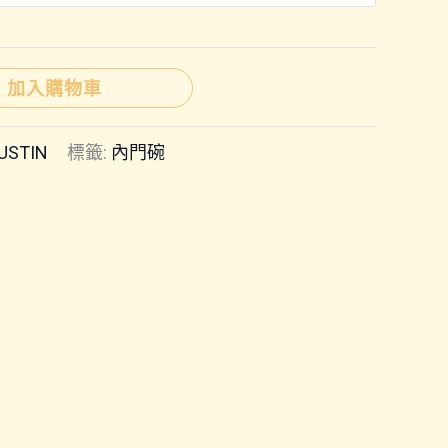
圍：
NT$550
加入購物車
到
USTIN
標籤:
內門碗
NT$1,200