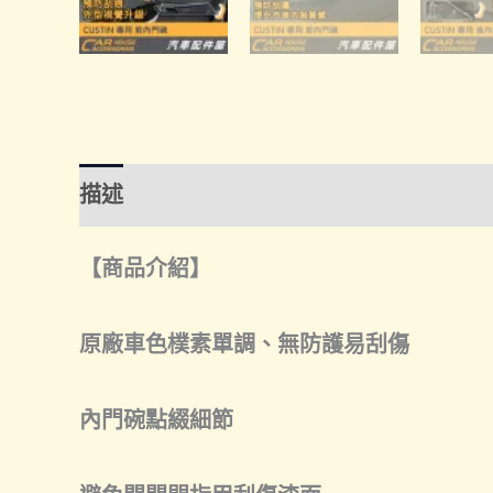
描述
額外資訊
諮詢管道-線上購買
諮
【商品介紹】
原廠車色樸素單調、無防護易刮傷
內門碗點綴細節