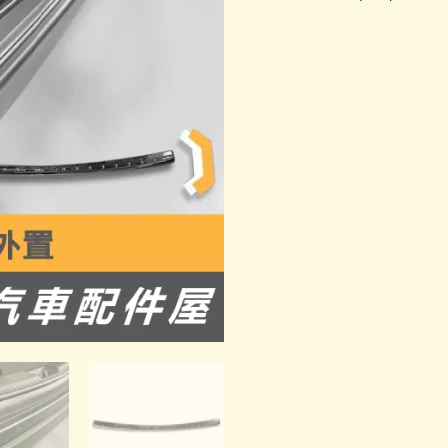
｜
行
李
箱
防
刮
板
外
置
數
量