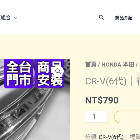
搜
惠組合
商品介紹
尋
首頁
/
HONDA 本田
/
CR-V(6代
NT$
790
CR-
V(6
分類:
CR-V(6代)
標籤
代)