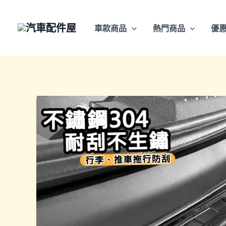
跳
至
車款商品
熱門商品
優
主
要
內
容