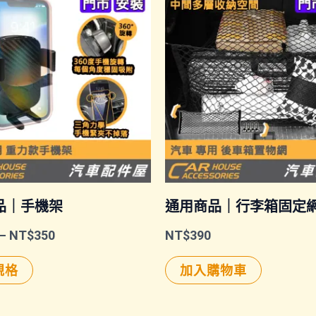
品｜手機架
通用商品｜行李箱固定
價
–
NT$
350
NT$
390
格
此
範
規格
加入購物車
圍：
產
NT$150
品
到