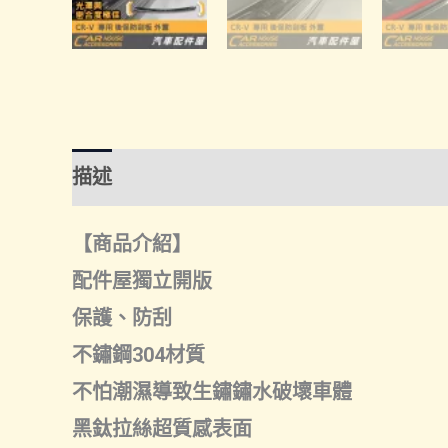
描述
額外資訊
諮詢管道-線上購買
諮
【商品介紹】
配件屋獨立開版
保護、防刮
不鏽鋼304材質
不怕潮濕導致生鏽鏽水破壞車體
黑鈦拉絲超質感表面