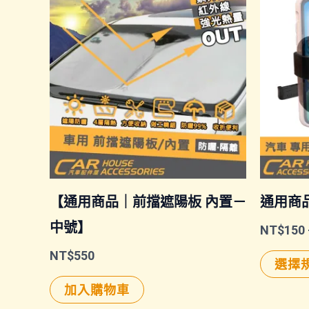
【通用商品｜前擋遮陽板 內置－
通用商
中號】
NT$
150
NT$
550
選擇
加入購物車