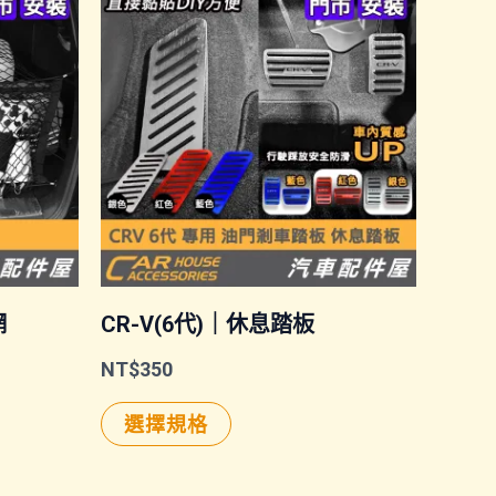
網
CR-V(6代)｜休息踏板
NT$
350
此
選擇規格
產
品