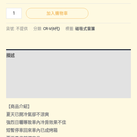
圍：
CR-
加入購物車
V(6
NT$400
代)
貨號:
不提供
分類:
CR-V(6代)
標籤:
磁吸式窗簾
｜
磁
到
吸
描述
式
NT$600
窗
額外資訊
簾
諮詢管道-線上購買
數
量
諮詢管道-門市取貨
【商品介紹】
夏天已開冷氣卻不涼爽
強烈日曬導致車內冷房效果不佳
短暫停車回來車內已成烤箱