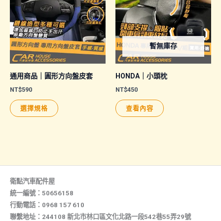
暫無庫存
通用商品｜圓形方向盤皮套
HONDA｜小頭枕
NT$
590
NT$
450
此
選擇規格
查看內容
產
品
有
多
種
款
衛點汽車配件屋
式。
統一編號：50656158
行動電話：0968 157 610
可
聯繫地址：244108 新北市林口區文化北路一段542巷55弄29號
在