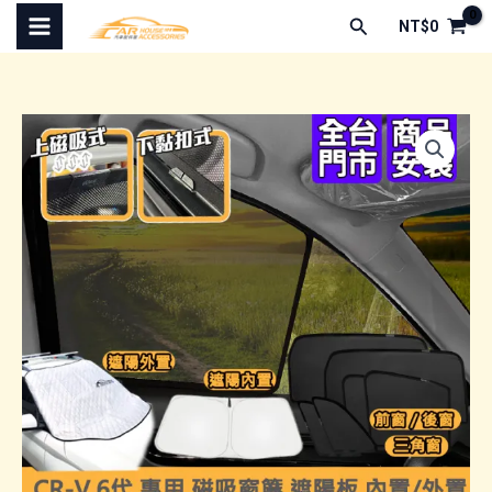
跳
搜
NT$
0
至
尋
主
要
內
容