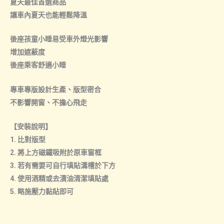
夏天最佳首選商品
讓車內夏天也能輕鬆降溫
後座孩童小睡易受車外燈光影響
增加遮蔽度
後座乘客舒適小睡
專車專版設計生產、版型密合
不影響開窗、不擔心飛走
【安裝說明】
1. 比對版型
2. 將上方磁鐵吸附於原車窗框
3. 若有需要可自行填貼溝槽於下方
4. 使用酒精或去漬油清潔填貼處
5. 略施壓力黏貼即可