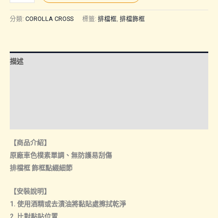
CROSS
26
分類:
COROLLA CROSS
標籤:
排檔框
,
排檔飾框
年
改
款
描述
後
｜
額外資訊
排
諮詢管道-線上購買
檔
框
諮詢管道-門市取貨
數
【商品介紹】
量
原廠車色樸素單調、無防護易刮傷
排檔框 飾框點綴細節
【安裝說明】
1. 使用酒精或去漬油將黏貼處擦拭乾淨
2. 比對黏貼位置