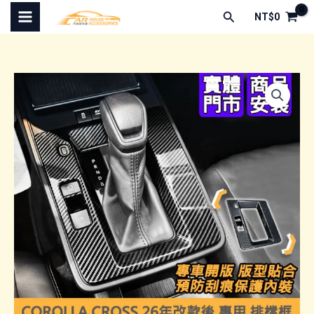
跳
搜
NT$
0
至
尋
主
要
內
容